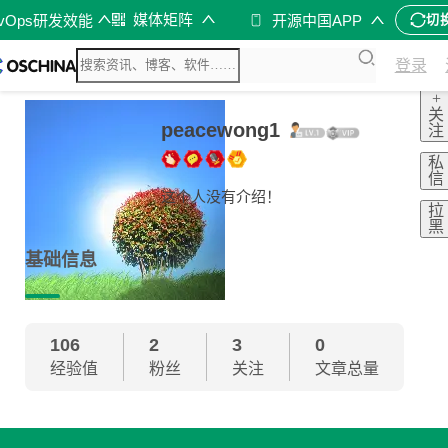
媒体矩阵
evOps研发效能
开源中国APP
切
登录
+
关
peacewong1
注
私
信
这个人没有介绍！
拉
黑
基础信息
106
2
3
0
经验值
粉丝
关注
文章总量