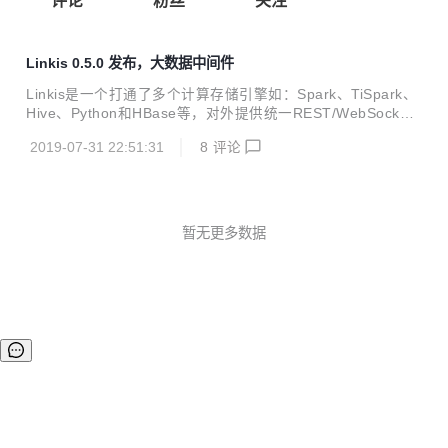
评论
粉丝
关注
Linkis 0.5.0 发布，大数据中间件
Linkis是一个打通了多个计算存储引擎如：Spark、TiSpark、
Hive、Python和HBase等，对外提供统一REST/WebSocket/
JDBC接口，提交执行SQL、Pyspark、HiveQL、Scala等脚
2019-07-31 22:51:31
8
评论
本的数据中间件。 Linkis基于微服务架构，提供了金融级多租
户隔离、资源管控、权限隔离等企业级特性，支持统一变量、
UDF、函数、用户资源文件管理，具备高并发、高性能、高可
用的大数据作业/请求全生命周期管理能力。 发布0.5.0releas
e版本：https://github.com/WeBankFinTech/Linkis/releases
暂无更多数据
欢迎各位下载和star