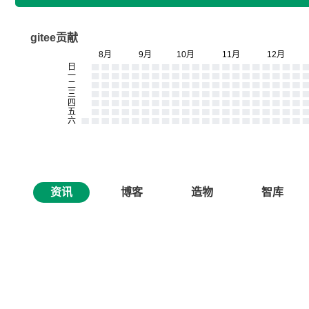
gitee贡献
资讯
博客
造物
智库