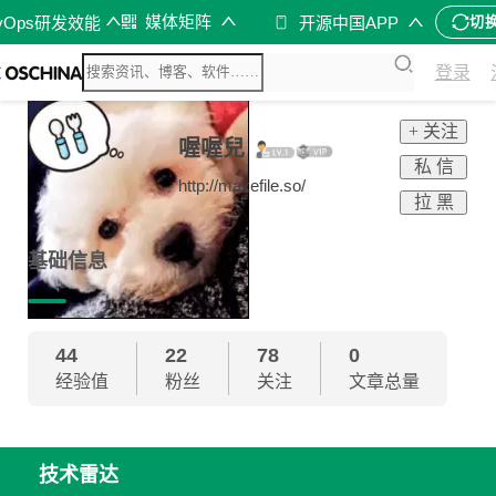
媒体矩阵
vOps研发效能
开源中国APP
切
登录
+ 关注
喔喔兒
私 信
http://makefile.so/
拉 黑
基础信息
44
22
78
0
经验值
粉丝
关注
文章总量
技术雷达