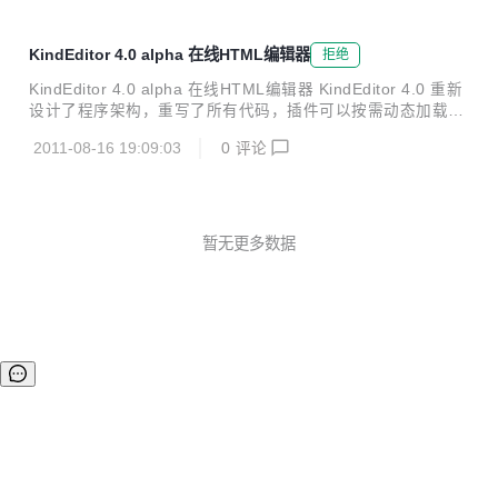
KindEditor 4.0 alpha 在线HTML编辑器
拒绝
KindEditor 4.0 alpha 在线HTML编辑器 KindEditor 4.0 重新
设计了程序架构，重写了所有代码，插件可以按需动态加载，
内置了小巧实用的DOM(Node、Range)类库（Node的接口类
2011-08-16 19:09:03
0
评论
似jQuery）。体积方面kindeditor-min.js被gzip后只有25.9K
B，比jQuery还小，在大流量的互联网应用上使用毫无压力。
新特性： 1. 创建编辑器时可使用选择器，并返回editor对象。
2. 内置小型Node类库。 Node文档：http://www.kindsoft.ne
t/docs/node.html 3. Range采用W3C标准，内置自定义样...
暂无更多数据