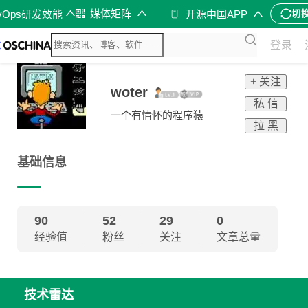
媒体矩阵
vOps研发效能
开源中国APP
切
登录
+ 关注
woter
私 信
一个有情怀的程序猿
拉 黑
基础信息
90
52
29
0
经验值
粉丝
关注
文章总量
技术雷达