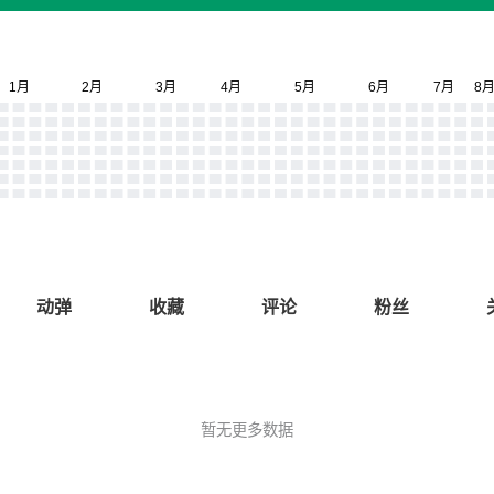
动弹
收藏
评论
粉丝
暂无更多数据