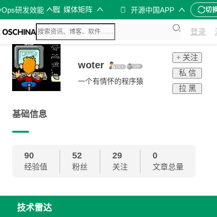
媒体矩阵
vOps研发效能
开源中国APP
切
登录
+ 关注
woter
私 信
一个有情怀的程序猿
拉 黑
基础信息
90
52
29
0
经验值
粉丝
关注
文章总量
技术雷达