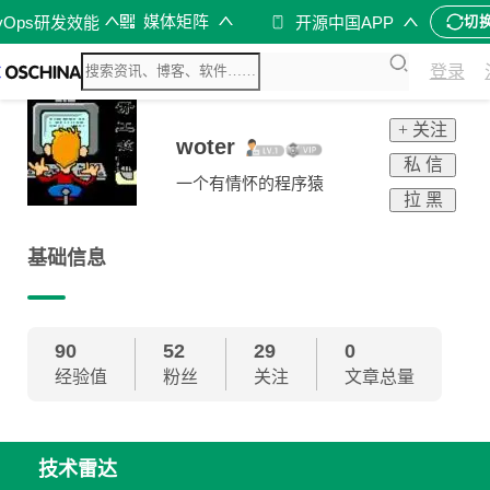
媒体矩阵
vOps研发效能
开源中国APP
切
登录
+ 关注
woter
私 信
一个有情怀的程序猿
拉 黑
基础信息
90
52
29
0
经验值
粉丝
关注
文章总量
技术雷达