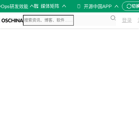
媒体矩阵
vOps研发效能
开源中国APP
切
登录