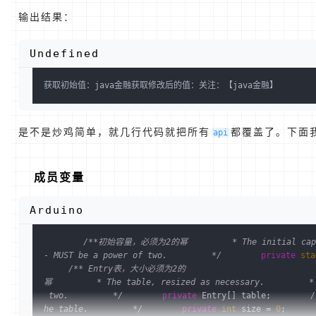
输出结果：
Undefined
获取初始值：java金融获取修改后的值：关注：【java金融】
是不是炒鸡简单，就几行代码就把所有
都覆盖了。下面
api
成员变量
Arduino
/**初始容量，必须为2的幂         * The initial cap
- MUST be a power of two.         */
private
sta
/** Entry表，大小必须为2的
幂         * The table, resized as necessary.         *
 two.         */
private
 Entry[] table;        
/
he table.         */
private
int
 size = 
0
;      