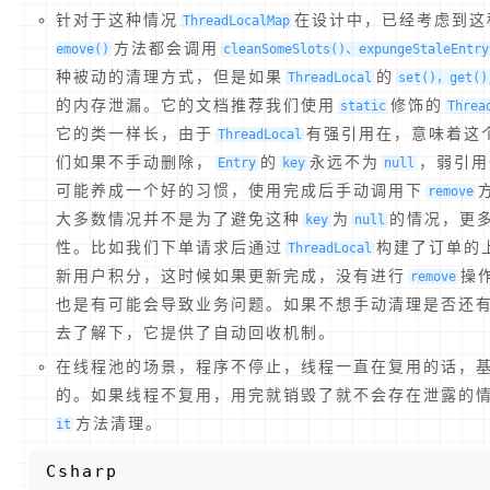
针对于这种情况
在设计中，已经考虑到这
ThreadLocalMap
方法都会调用
emove()
cleanSomeSlots()、expungeStaleEntry
种被动的清理方式，但是如果
的
ThreadLocal
set()，get()
的内存泄漏。它的文档推荐我们使用
修饰的
static
Threa
它的类一样长，由于
有强引用在，意味着这
ThreadLocal
们如果不手动删除，
的
永远不为
，弱引用
Entry
key
null
可能养成一个好的习惯，使用完成后手动调用下
remove
大多数情况并不是为了避免这种
为
的情况，更
key
null
性。比如我们下单请求后通过
构建了订单的
ThreadLocal
新用户积分，这时候如果更新完成，没有进行
操
remove
也是有可能会导致业务问题。如果不想手动清理是否还
去了解下，它提供了自动回收机制。
在线程池的场景，程序不停止，线程一直在复用的话，
的。如果线程不复用，用完就销毁了就不会存在泄露的
方法清理。
it
Csharp