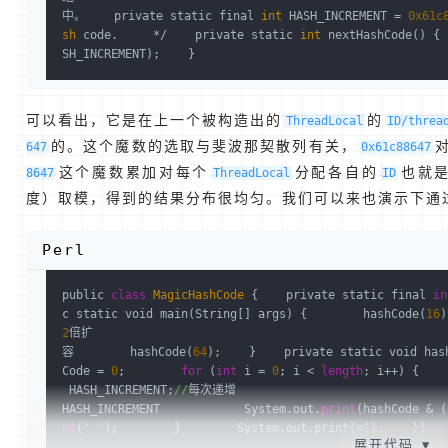
中。    private static final 
int
 HASH_INCREMENT = 
0x61c
sh
 code.     */    private static 
int
 nextHashCode() { 
SH_INCREMENT);    }
可以看出，它是在上一个被构造出的
的
ThreadLocal
ID/threa
的。这个魔数的选取与斐波那契散列有关，
647
0x61c88647
这个魔数累加对每个
分配各自的
也就
8647
ThreadLocal
ID
度）取模，得到的结果分布很均匀。我们可以来也演示下通
Perl
public 
class
MagicHashCode
{    private static final 
in
c static void main(String[] args) {        hashCode(
16
)
2
倍扩
容        hashCode(
64
);    }    private static void has
Code = 
0
;        
for
 (
int
 i = 
0
; i < 
length
; i++) {    
 HASH_INCREMENT;
//
每次递增
HASH_INCREMENT            System.out.
print
(hashCode & (
nt
(
" "
);        }        System.out.println();    }}
展开代码
▼