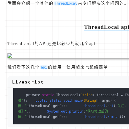
后面会介绍一个其他的
来专门解决这个问题的。
ThreadLocal
ThreadLocal a
ThreadLocal的API还是比较少的就几个api
我们看下这几个
的使用，使用起来也超级简单
api
Livescript
    private 
static
 ThreadLocal<
String
> threadLocal = Th
融"
)
;    
public
static
void
main
(
String
[] args)
 {      
值："
+threadLocal.get())
;        
threadLocal
.
set
(
"关注：
融】"
)
;        
System
.
out
.
println
(
"获取修改后的
值："
+threadLocal.get())
;        
threadLocal
.
remove
()
; 