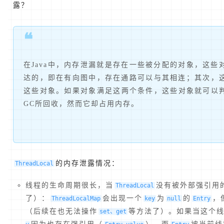
露？
❝
在Java中，内存泄漏就是存在一些被分配的对象，这
达的，即在有向图中，存在通路可以与其相连；其次，
这些对象。如果对象满足这两个条件，这些对象就可以判
GC所回收，然而它却占用内存。
的内存泄露情况：
ThreadLocal
线程的生命周期很长，当
没有被外部强引用
ThreadLocal
了）：
会出现一个
为
的
，
ThreadLocalMap
key
null
Entry
（后续在也无法操作
等方法了）。如果当这个
set、get