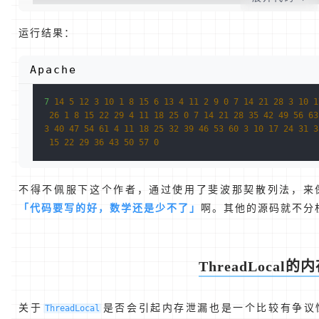
运行结果：
Apache
7
14
5
12
3
10
1
8
15
6
13
4
11
2
9
0
7
14
21
28
3
10
1
26
1
8
15
22
29
4
11
18
25
0
7
14
21
28
35
42
49
56
63
3
40
47
54
61
4
11
18
25
32
39
46
53
60
3
10
17
24
31
3
15
22
29
36
43
50
57
0
不得不佩服下这个作者，通过使用了斐波那契散列法，来
「代码要写的好，数学还是少不了」
啊。其他的源码就不分
ThreadLocal
关于
是否会引起内存泄漏也是一个比较有争议
ThreadLocal