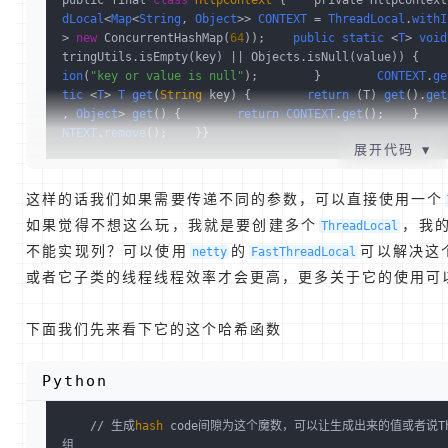
public final 
class
HttpContext
 {    private HttpContext
dLocal
<
Map
<
String
, 
Object
>> 
CONTEXT
 = 
ThreadLocal
.
withI
> 
new
 ConcurrentHashMap(
64
))
;    
public
static
 <
T
> 
void
tringUtils.isEmpty(key) || Objects.isNull(value))
 {    
ion
(
"key or value is null"
)
;        }        
CONTEXT
.
ge
tic
 <
T
> 
T
get
(
String
 key)
 {        
return
(T)
get
()
.
get
, 
Object
> 
get
()
 {        
return
CONTEXT
.
get
()
;    }    
NTEXT
.
remove
()
;    }}
展开代码
▼
这样的话我们如果需要传递不同的参数，可以直接使用一个
如果觉得不想这么玩，我就是要创建多个
，我
ThreadLocal
不能实现列？可以使用
的
可以解决这
netty
FastThreadLocal
或者它子类的线程线程效率才会更高，更多关于它的使用可
下面我们先来看下它的这个哈希函数
Python
    // 生成
hash
 code间隙为这个魔数，可以让生成出来的值或者说Thr
组