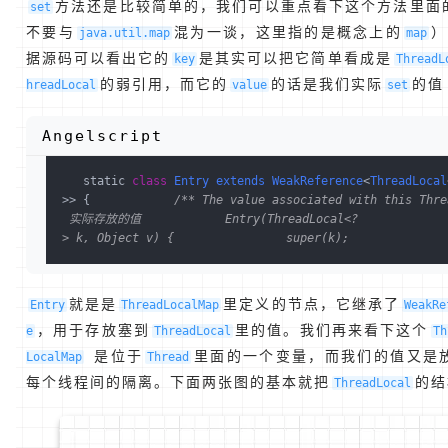
方法还是比较简单的，我们可以重点看下这个方法里面的Thr
set
不要与
混为一谈，这里指的是概念上的
）
java.util.map
map
据源码可以看出它的
是其实可以把它简单看成是
key
ThreadL
的弱引用，而它的
的话是我们实际
的值
hreadLocal
value
set
Angelscript
   static 
class
Entry
extends
WeakReference
<
ThreadLocal
>> {            
/** The value associated with this Thre
 实际存放的值            Entry(ThreadLocal<?
> k, Object v) {                super(k);              
就是是
里定义的节点，它继承了
Entry
ThreadLocalMap
WeakRe
，用于存放塞到
里的值。我们再来看下这个
e
ThreadLocal
Th
是位于
里面的一个变量，而我们的值又是
LocalMap
Thread
每个线程间的隔离。下面两张图的基本就把
的结
ThreadLocal