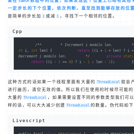
素在
数组中的位置，如果发现这个位置上已经有其他
table
一定步长的下个位置，依次判断，直至找到能够存放的位
是简单的步长加
或减
，寻找下一个相邻的位置。
1
1
Cpp
/**         * Increment i modulo len.         *
nt
 i, 
int
 len)
{            
return
 ((i + 
1
 < len) ? i +
Decrement i modulo len.         */
private
stati
return
 ((i - 
1
 >= 
0
) ? i - 
1
 : len - 
1
);        }
这种方式的话如果一个线程里面有大量的
就会
ThreadLocal
进行遍历，清空无效的值。所以我们在使用的时候尽可能的
大量的
，如果需要设置不同的参数类型我们可
ThreadLocal
样的话，可以大大减少创建
的数量。伪代码如下
ThreadLocal
Livescript