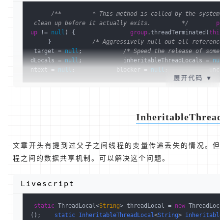
/**         * This method is called by the system
 clean up before it actually exits.         */
p
up
 != 
null
) {                
group
.threadTerminated(
thi
     }            
/* Aggressively null out all referenc
 target = 
null
;            
/* Speed the release of some
dLocals = 
null
;            inheritableThreadLocals = 
nu
ntext = 
null
;            blocker = 
null
;            unc
展开代码
▼
InheritableThrea
文章开头有提到过父子之间线程的变量传递丢失的情况。
程之间的数据共享机制。可以解决这个问题。
Livescript
static
 ThreadLocal<
String
> threadLocal = 
new
 ThreadLoc
()
;    
static
InheritableThreadLocal
<
String
> 
inheritabl