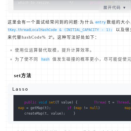
which to resize.         */
private
int
 threshol
展开代码
▼
这里会有一个面试经常问到的问题:为什么
数组的大小
entry
以及很多
tKey.threadLocalHashCode & (INITIAL_CAPACITY - 1);
来代替hashCode%
。这种写法好处如下：
使用位运算替代取模，提升计算效率。
为了使不同
值发生碰撞的概率更小，尽可能促使
hash
set方法
Lasso
public
void
set
(T value) {        
Thread
 t = 
Thread
.
map
 = getMap(t);        
if
 (
map
 != 
null
)            
map
   createMap(t, value);    }