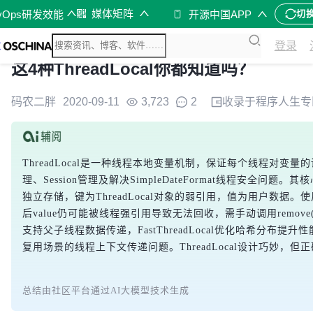
媒体矩阵
vOps研发效能
开源中国APP
切
登录
这4种ThreadLocal你都知道吗？
码农二胖
2020-09-11
3,723
2
收录于
程序人生
专
ThreadLocal是一种线程本地变量机制，保证每个线程对
理、Session管理及解决SimpleDateFormat线程安全问题。其
独立存储，键为ThreadLocal对象的弱引用，值为用户数
后value仍可能被线程强引用导致无法回收，需手动调用remove()清理。
支持父子线程数据传递，FastThreadLocal优化哈希分布提升性能，以及t
复用场景的线程上下文传递问题。ThreadLocal设计巧妙，
总结由社区平台通过AI大模型技术生成