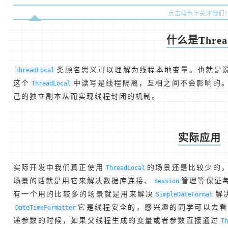
点击蓝色字关注我们
什么是Thread
类顾名思义可以理解为线程本地变量。也就是
ThreadLocal
这个
中读写是线程隔离，互相之间不会影响的
ThreadLocal
己的独立副本从而实现线程封闭的机制。
实际应用
实际开发中我们真正使用
的场景还是比较少的
ThreadLocal
场景的话就是用它来解决数据库连接、
管理等保证
Session
有一个用的比较多的场景就是用来解决
解
SimpleDateFormat
它是线程安全的，感兴趣的同学可以去看
DateTimeFormatter
递参数的时候，如果父线程生成的变量或者参数直接通过
T