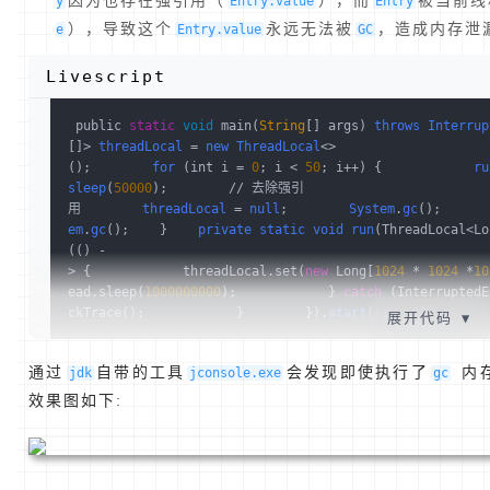
因为也存在强引用（
），而
被当前线
y
Entry.value
Entry
），导致这个
永远无法被
，造成内存泄
e
Entry.value
GC
Livescript
 public 
static
void
 main
(
String
[] args)
throws
Interrup
[]> 
threadLocal
 = 
new
ThreadLocal
<>
()
;        
for
(int i = 
0
; i < 
50
; i++)
 {            
ru
sleep
(
50000
)
;        // 去除强引
用        
threadLocal
 = 
null
;        
System
.
gc
()
;      
em
.
gc
()
;    }    
private
static
void
run
(ThreadLocal<Lo
(() -
> {            threadLocal.set(
new
 Long[
1024
 * 
1024
 *
10
ead.sleep(
1000000000
);            } 
catch
 (InterruptedE
ckTrace();            }        })
.
start
()
;    }
展开代码
▼
通过
自带的工具
会发现即使执行了
内存
jdk
jconsole.exe
gc
效果图如下: