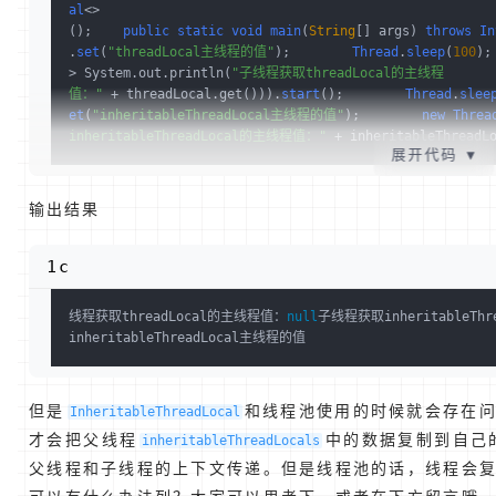
al
<>
()
;    
public
static
void
main
(
String
[] args)
throws
In
.
set
(
"threadLocal主线程的值"
)
;        
Thread
.
sleep
(
100
)
;
> System.out.println(
"子线程获取threadLocal的主线程
值："
 + threadLocal.get()))
.
start
()
;        
Thread
.
slee
et
(
"inheritableThreadLocal主线程的值"
)
;        
new
Threa
inheritableThreadLocal的主线程值："
 + inheritableThreadL
展开代码
▼
输出结果
1c
线程获取threadLocal的主线程值：
null
子线程获取inheritableTh
inheritableThreadLocal主线程的值
但是
和线程池使用的时候就会存在
InheritableThreadLocal
才会把父线程
中的数据复制到自己
inheritableThreadLocals
父线程和子线程的上下文传递。但是线程池的话，线程会