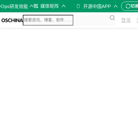
媒体矩阵
vOps研发效能
开源中国APP
切
登录