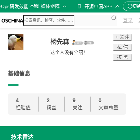
媒体矩阵
vOps研发效能
开源中国APP
切
登录
+ 关注
杨先森
私 信
这个人没有介绍！
拉 黑
基础信息
4
2
9
0
经验值
粉丝
关注
文章总量
技术雷达