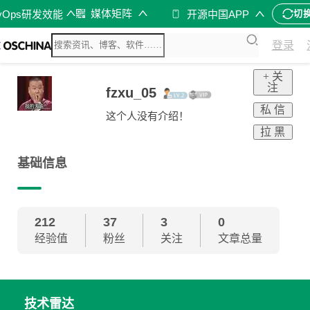
媒体矩阵
vOps研发效能
开源中国APP
切
登录
+ 关
注
fzxu_05
私 信
这个人没有介绍！
拉 黑
基础信息
212
37
3
0
经验值
粉丝
关注
文章总量
技术雷达