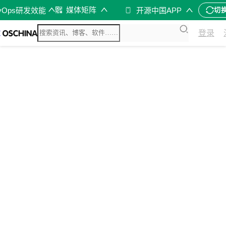
媒体矩阵
vOps研发效能
开源中国APP
切
登录