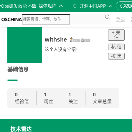
媒体矩阵
vOps研发效能
开源中国APP
切
登录
+ 关
注
withshe
私 信
这个人没有介绍！
拉 黑
基础信息
0
1
1
0
经验值
粉丝
关注
文章总量
技术雷达