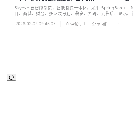
Skyeye 云智能制造，智能制造一体化，采用 SpringBoot+ U
目、商城、财务、多班次考勤、薪资、招聘、云售后、论坛、问
档 视频教程 功能点 Skyeye 云【源代码】针对 {Skyeye 会
2026-02-02 09:45:07
0
评论
分享