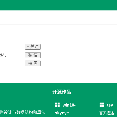
+ 关注
私 信
RM、
拉 黑
开源作品
win10-
tsy
 软件设计与数据结构和算法
skyeye
暂无描述