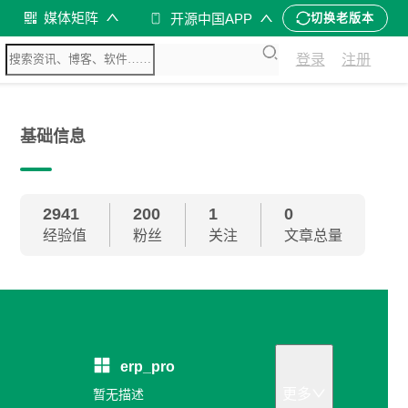
媒体矩阵
开源中国APP
切换老版本
登录
注册
基础信息
2941
200
1
0
经验值
粉丝
关注
文章总量
erp_pro
更多
暂无描述