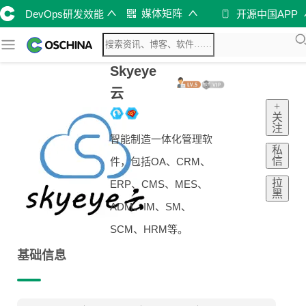
媒体矩阵
DevOps研发效能
开源中国APP
Skyeye
云
+
关
注
智能制造一体化管理软
私
信
件，包括OA、CRM、
拉
ERP、CMS、MES、
黑
ADM、IM、SM、
SCM、HRM等。
基础信息