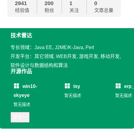
2941
200
1
0
经验值
粉丝
关注
文章总量
技术雷达
专长领域：Java EE, J2ME/K-Java, Perl
开发平台：其它领域, WEB开发, 游戏开发, 移动开发,
软件设计与数据结构和算法
开源作品
win10-
tsy
erp
skyeye
暂无描述
暂无描述
暂无描述
更多