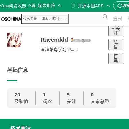
媒体矩阵
vOps研发效能
开源中国APP
切
登录
+ 关
注
Ravenddd
私
信
渣渣菜鸟学习中......
拉
黑
基础信息
20
1
5
0
经验值
粉丝
关注
文章总量
技术雷达