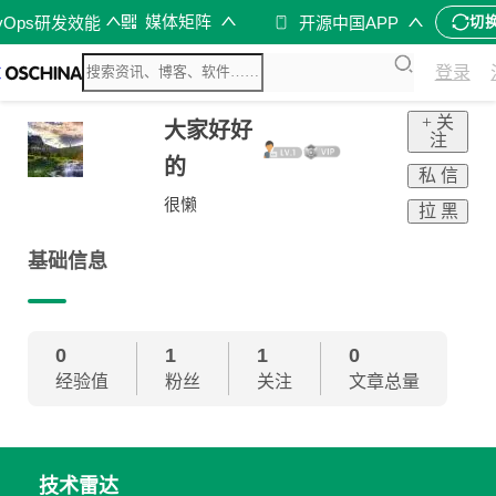
媒体矩阵
vOps研发效能
开源中国APP
切
登录
+ 关
大家好好
注
的
私 信
很懒
拉 黑
基础信息
0
1
1
0
经验值
粉丝
关注
文章总量
技术雷达