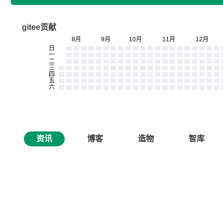
gitee贡献
资讯
博客
造物
智库