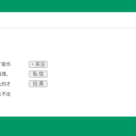
才能也
+ 关注
私 信
真理。
拉 黑
大的才
长不出