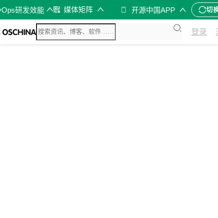
媒体矩阵
vOps研发效能
开源中国APP
切
登录