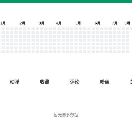
动弹
收藏
评论
粉丝
暂无更多数据