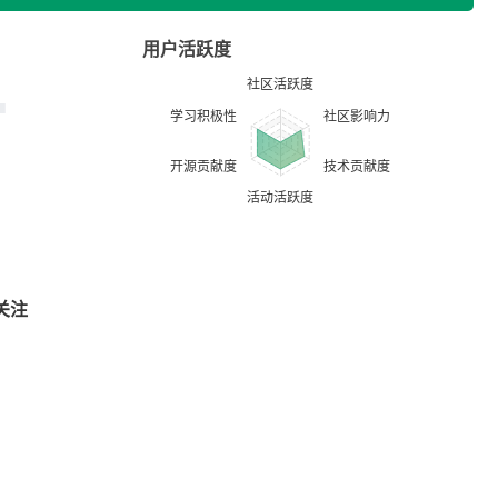
用户活跃度
关注