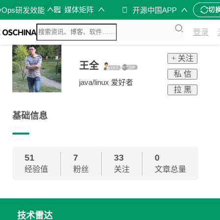
媒体矩阵
vOps研发效能
开源中国APP
切
登录
+ 关注
王全
私 信
java/linux 爱好者
拉 黑
基础信息
51
7
33
0
经验值
粉丝
关注
文章总量
技术雷达