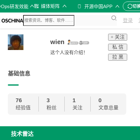
媒体矩阵
vOps研发效能
开源中国APP
切
登录
+ 关注
wien
私 信
这个人没有介绍！
拉 黑
基础信息
76
3
1
0
经验值
粉丝
关注
文章总量
技术雷达