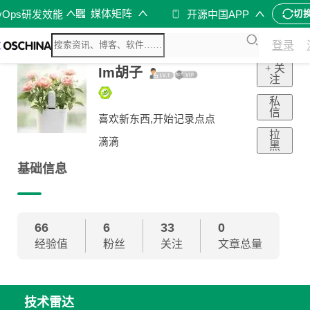
媒体矩阵
vOps研发效能
开源中国APP
切
登录
+ 关
Im胡子
注
私
信
喜欢新东西,开始记录点点
拉
滴滴
黑
基础信息
66
6
33
0
经验值
粉丝
关注
文章总量
技术雷达