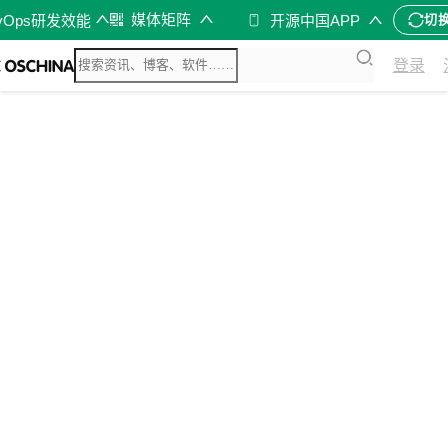
媒体矩阵
vOps研发效能
开源中国APP
切
登录