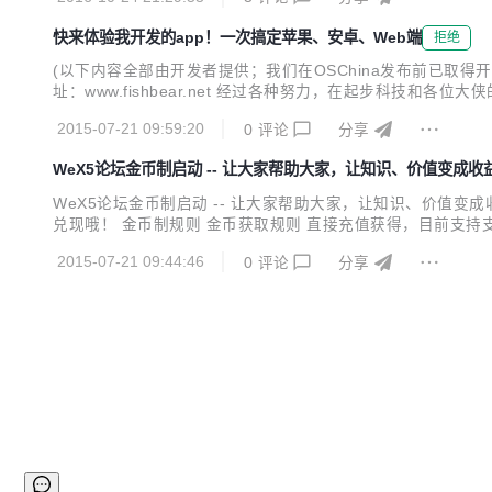
息，马科颇为震动。作为一家互联网技术公司的掌门，他深知优.
快来体验我开发的app！一次搞定苹果、安卓、Web端
拒绝
(以下内容全部由开发者提供；我们在OSChina发布前已取得开发
址：www.fishbear.net 经过各种努力，在起步科技和
嵌入Web页面的效果)： http://wex5.com/cn/portfolio
2015-07-21 09:59:20
0
评论
分享
WeX5论坛金币制启动 -- 让大家帮助大家，让知识、价值变成收
WeX5论坛金币制启动 -- 让大家帮助大家，让知识、价值
兑现哦！ 金币制规则 金币获取规则 直接充值获得，目前支持
可获得； 发布博客文章或论坛分享帖，官方认定后，根据分享
2015-07-21 09:44:46
0
评论
分享
与实名认证的姓名一致； 金币余额超过50即可提现； 1金币=..