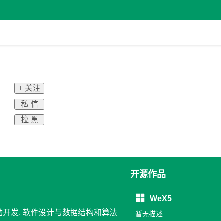
+ 关注
私 信
拉 黑
开源作品
WeX5
移动开发, 软件设计与数据结构和算法
暂无描述