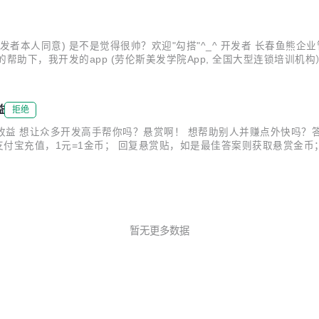
..
者本人同意) 是不是觉得很帅？欢迎"勾搭"^_^ 开发者 长春鱼熊企业管理
各位大侠的帮助下，我开发的app (劳伦斯美发学院App, 全国大型连锁培
-items/lawrance/ 我开发的App,苹果手机下载二维码 我开发的App,安卓手
益
拒绝
变成收益 想让众多开发高手帮你吗？悬赏啊！ 想帮助别人并赚点外快吗
支付宝充值，1元=1金币； 回复悬赏贴，如是最佳答案则获取悬赏金
帖的价值程度奖励金币。 金币提现规则 论坛账号须经过实名认证，
.
暂无更多数据