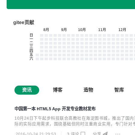
gitee贡献
资讯
博客
造物
智库
中国第一本 HTML5 App 开发专业教材发布
10月24日下午起步科技联合高教社在海淀图书城，推出了国内第一
际的实际应用需求，围绕基础但同时注重商业实用，专门针对专
事业日新月异，但是与之配套的教材却凤毛麟角。很多高校使
2016-10-24 21:29:53
3
评论
分享