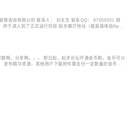
咨询有限公司 联系人： 刘文生 联系QQ： 67550351 网
训机构）终于进入到了正式运行阶段 起步展厅地址（能直接体验App
机下载二维码 产品亮点...
？答题啊，分享啊。。。 即日起，起步论坛开通金币制，金币可以
币； 发布精华资源，其他用户下载附件需支付一定数量的金币才
认证信息包括，姓名、手机号码，需设置个人支付宝账号，且姓名