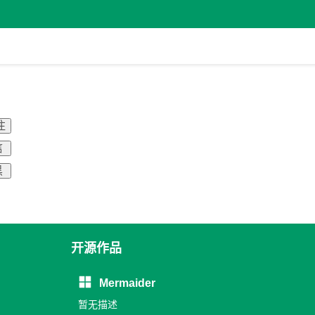
注
信
黑
开源作品
Mermaider
暂无描述