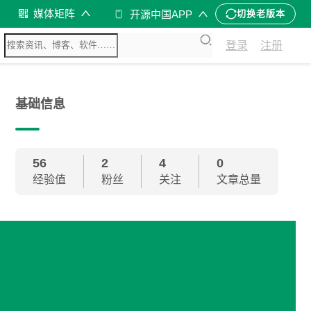
媒体矩阵
开源中国APP
切换老版本
登录
注册
基础信息
56
2
4
0
经验值
粉丝
关注
文章总量