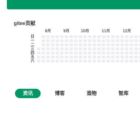
gitee贡献
资讯
博客
造物
智库