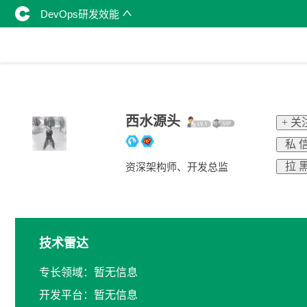
DevOps研发效能
西水源头
+ 关
私 
拉 
资深架构师、开发总监
技术雷达
专长领域：暂无信息
开发平台：暂无信息