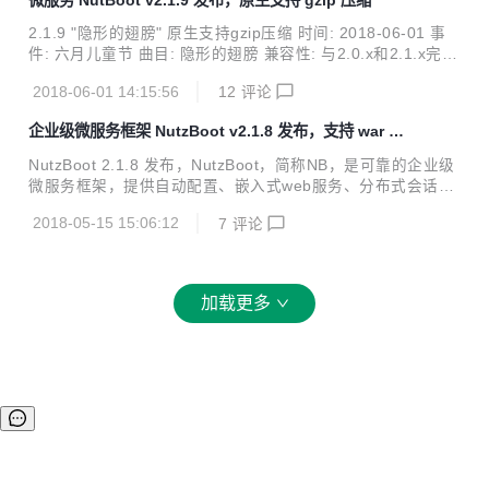
<artifactId>nutzboot-maven-plugin</artifact...
2.1.9 "隐形的翅膀" 原生支持gzip压缩 时间: 2018-06-01 事
件: 六月儿童节 曲目: 隐形的翅膀 兼容性: 与2.0.x和2.1.x完全
兼容 变更: fix: 打包成war之后,freemaker启动失败 add: und
2018-06-01 14:15:56
12
评论
ertow支持启用gzip, issue #138@github add: jetty支持启用
gzip add: starter-tio支持ssl配置 update: asm升级到6.1.1,解
企业级微服务框架 NutzBoot v2.1.8 发布，支持 war 打
决jdk10上可能报错的问题 update: 更新druid等依赖的版本 b
包
y howe
NutzBoot 2.1.8 发布，NutzBoot，简称NB，是可靠的企业级
微服务框架，提供自动配置、嵌入式web服务、分布式会话、
hystrix、RPC等一篮子解决方案。 本次变更内容如下: add: is
2018-05-15 15:06:12
7
评论
sue 36, Web服务类应共享一个超类 add: issue 60, Tomcat
也要支持多层资源加载 add: 新增war打包方式,通过nutzboot-
maven-plugin add: 支持repo-upload和repo-download add:
jetty.port等端口统统支持随机设置,设置为0即可 add: tomcat
加载更多
线程池设置 add: 配置手册总表 add: 支...