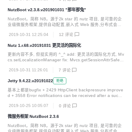
3. update: jetty支持更详细的cookie控制 更新说明：https://g
itee.com/nutz/nutzboot/releases/v2.4.0.v20200427
NutzBoot v2.3.8.v201901031 "那年那兔"
NutzBoot，简称 NB，源于2k star 的 nutz 项目, 是可靠的企
业级微服务框架,提供自动配置,嵌入式 Web 服务,分布式会话,
流控熔断,分布式事务等一篮子解决方案,只需简单几行代码,即
2019-10-31 12:25:04
12
评论
可一个完善的微服务进程. 已经在几十家企业深度使用, 码云
GVP 加持, 代码稳健可控. 不止代码开源, 开发过程也公开. 完
Nutz 1.r.68.v20191031 更灵活的国际化
善的 git 提交日志,响应及时的 issue 系统,随时秒回的问答社
区^_^ 本次更新带来: 新增了几个实用的demo, 更新了几个核
更新内容不多, 但挺实用的 ^_^ add: 更灵活的国际化方式, Mv
心的组件, 特别是dubbo和seata 时间: 2019-10-31 曲目: 那
cs.setLocalizationManager fix: Mvcs.getSessionAttrSafe在
年那兔那些事-第一季 兼容性: 兼容2.0.x/2...
获取失败时应返回null
2019-10-31 11:26:01
7
评论
Jetty 9.4.22.v20191022
拒绝
基本上都是bugfix + 2429 HttpClient backpressure improve
d + 3558 Error notifications can be received after a succe
ssful websocket 3787 Jetty client sometimes returns EOF
2019-10-25 10:05:07
0
评论
Exception instead of SSLHandshakeException on certifica
te errors. + 3913 Clustered HttpSession IllegalStateExcep
微服务框架 NutzBoot 2.3.6
tion: Invalid for read ...
NutzBoot，简称 NB，源于2k star 的 nutz 项目, 是可靠的企
业级微服务框架,提供自动配置,嵌入式 Web 服务,分布式会话,