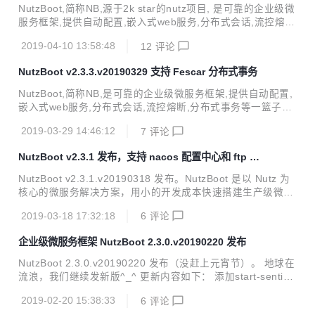
NutzBoot,简称NB,源于2k star的nutz项目, 是可靠的企业级微
服务框架,提供自动配置,嵌入式web服务,分布式会话,流控熔
断,分布式事务等一篮子解决方案,只需简单几行代码,即可一个
2019-04-10 13:58:48
12
评论
完善的微服务进程. 已经在几十家企业深度使用, 码云GVP加
持, 代码稳健可控. 不止代码开源, 开发过程也公开. 完善的git
NutzBoot v2.3.3.v20190329 支持 Fescar 分布式事务
提交日志,响应及时的issue系统,随时秒回的问答社区^_^ 本次
更新带来: 添加对sqltplxml的内置支持^_^ 适配分离打包jar时,
NutzBoot,简称NB,是可靠的企业级微服务框架,提供自动配置,
扫描不到类的问题 更新时间: 2019-04-10 配套曲目: [蓝色多
嵌入式web服务,分布式会话,流控熔断,分布式事务等一篮子解
瑙河](https://www.youtube.com/wa...
决方案,只需简单几行代码,即可一个完善的微服务进程. 本次更
2019-03-29 14:46:12
7
评论
新带来fescar的支持, 至此, 阿里系nacos(配置与注册)/sentin
el(流控)/fescar(分布式事务)均完成适配 代表曲目: 雪落下的
NutzBoot v2.3.1 发布，支持 nacos 配置中心和 ftp 客
声音 兼容性: 继续无缝兼容2.x系列的 关键变更: 1. add: 支持f
户端
escar分布式事务,对应fescar 0.4版, AT模式 2. add: 添加ftp
NutzBoot v2.3.1.v20190318 发布。NutzBoot 是以 Nutz 为
客户端的支持,方便做部署运维, 这个已经在nutzwk中实际运用
核心的微服务解决方案，用小的开发成本快速搭建生产级微服
3. fix: 由于jetty...
务。 新版本支持 nacos 作为配置服务，添加了 ftp 客户端支
2019-03-18 17:32:18
6
评论
持。 时间: 2019-03-18 曲目: 帕卡贝尔的卡农变奏曲 兼容性:
兼容2.0.x/2.1.x/2.2.x/2.3.x 变更: add: 新增Nacos配置中心
企业级微服务框架 NutzBoot 2.3.0.v20190220 发布
支持 by 文涛 add: 新增多数据源的使用Demo by 文涛 add: n
utzboot-starter-ftp FTP客户端 add: idea插件的链接 updat
NutzBoot 2.3.0.v20190220 发布（没赶上元宵节）。 地球在
e: starter-logback-ex...
流浪，我们继续发新版^_^ 更新内容如下： 添加start-sentine
l-annotation 流量防卫原生注释版 使用nutz正式版1.r.67,不引
2019-02-20 15:38:33
6
评论
用快照版 时间: 2019-02-20 曲目: 不可说 兼容性: 兼容2.0.x/