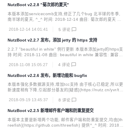
2.1.x/2.2.x/2.3.x 变更: add: starter-logback-exts logback日
NutzBoot v2.2.8 "菊次郎的夏天"
志扩展 by 大鲨鱼 update: 使用nutz 1.r.68.v20190220 例行
更新 update: 使用nutzwx 1.r.68.v20190220 卡包A...
本版本添加servicecomb支持,修正了几个bug 北半球的冬季,
南半球的夏天, ^_^ 时间: 2018-12-14 曲目: 菊次郎的夏天 兼
容性: 兼容2.0.x/2.1.x/2.2.x 变更: add: 添加servicecomb支
2018-12-14 14:01:41
5
评论
持 update: 更新jetty/spring/jetx/beetl/undertow/druid版本 b
y howe update: 更新javassist版本,解决jdk11兼容性问题 by
NutzBoot v2.2.7 发布，添加 jetty 的 https 支持
大鲨鱼 fix: fix:druid监控配置手册与实际过滤前缀不一致 by r
ealoldroot fix: ngrok client不能设置服务器地址 by...
2.2.7 "beautiful in white" 例行更新 本版本添加jetty的https支
持 时间: 2018-11-08 曲目: beautiful in white 兼容性: 兼容2.
0.x/2.1.x/2.2.x 变更: add: jetty支持监听https端口 add: start
2018-11-08 15:05:27
4
评论
er-lettuce by howe fix: jetty禁用目录展示 官网: nutz.io 社
区: nutz.cn 项目构建中心: https://get.nutz.io 项目源码: http
NutzBoot v2.2.6 发布，新增功能和 bugfix
s://gitee.com/nutz/nutzboot
本版本强化多数据源支持,增加tcc支持 由于核心已稳定,所以更
新速度稍有下降,引起部分基友的[疑惑](https://nutz.cn/yvr/t/7
ef8uiffluh68qgqa1r9aceju9) ^_^,在此表示感谢 * 时间: 2018
2018-09-19 13:45:37
8
评论
-09-19 * 曲目: [nothing gonna change my love for you](htt
ps://www.youtube.com/watch?v=dMIGKOxLZH8) * 兼容
NutzBoot v2.2.5 新增邮件客户端和防重复提交
性: 兼容2.0.x/2.1.x/2.2.x * 变更: * update: tio升级到3.1.8.v2
0180818-RELEASE,减少依赖...
本版本主要是新增两个功能, 邮件客户端和防重复提交,均由[th
reefish](https://github.com/threefish) 提供^_^ 时间: 2018-0
8-20 曲目: [心要野] 由 threefish 精选 兼容性: 兼容2.0.x/2.1.