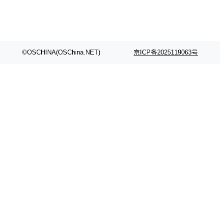
©OSCHINA(OSChina.NET)
京ICP备2025119063号