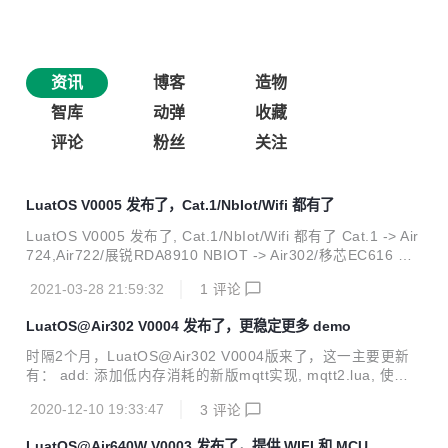
资讯
博客
造物
智库
动弹
收藏
评论
粉丝
关注
LuatOS V0005 发布了，Cat.1/NbIot/Wifi 都有了
LuatOS V0005 发布了, Cat.1/NbIot/Wifi 都有了 Cat.1 -> Air
724,Air722/展锐RDA8910 NBIOT -> Air302/移芯EC616 Wif
i -> Air640W/联盛德W600 LuatOS固件特点 完全抛弃AT的底
2021-03-28 21:59:32
1
评论
层设计 没有虚拟AT接口, 没有ril库, 没有AT命令的解析与回调,
不用在系统队列与用户队列中反复绕圈 设计之初就秉着替代并
LuatOS@Air302 V0004 发布了，更稳定更多 demo
超越AT的信仰, 绕过sdk的AT框架, 实现一整套与AT engine平
行的LuatOS engine. API调用更快捷高效, 内存更省, 逻辑更
时隔2个月，LuatOS@Air302 V0004版来了，这一主要更新
清晰, 扩展性更好 基于Lua 5.3, 支...
有： add: 添加低内存消耗的新版mqtt实现, mqtt2.lua, 使用
方法请看demo/mqtt2 add: 添加时区/锁band/ptw的获取和设
2020-12-10 19:33:47
3
评论
置方法, 详情看nbiot库的api add: json库支持设置浮点数格式
add: 添加sht20/sht30的demo add: air302添加个上报到luat
LuatOS@Air640W V0003 发布了，提供 WIFI 和 MCU