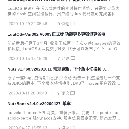
os设备跟踪服务的demo merge: 合并上游sdk v001.034.202
两种模式的固件
01120 update:ctiot默认启用UQ MODE缓存数据 fix: gpio中
LuatOS 是运行在嵌入式硬件的实时操作系统，只需要少量内
断和上拉的bug fix: 在内存爆...
存的 flash 空间就能运行，用户编写 lua 代码就可完成各种功
能。 本项目立足于批量生产的物联网模块, 开源且商用免费,
2020-10-29 22:05:46
0
评论
当前已支持多款NBIOT/WIFI/4G模块(介于芯片与最终产品之
间的形态), 价格低廉, 稳定可靠. 不需要动辄几百上千元的开发
LuatOS@Air302 V0003正式版 功能更多更强但更省电
板, LuatOS能跑在几块钱的板子上(比一杯咖啡/奶茶还便宜^_
^), 而且能运行得很好. ---------------------------------一条神秘
前前后后打磨了3个月, 收到了成百上千次友善(maybe)的建议
的分割线-----------------------------------------------------...
和反馈, LuatOS团队提交了N次, 终于可以发布了^_^ LuatOS
@Air302 -- LuatOS, 写点Lua代码就能轻松控制硬件, Air302,
2020-10-15 15:15:28
7
评论
NB-IOT联网, 超低功耗, 价格便宜,一个锂亚电池跑几年不是事
点个灯(硬件开发的helloworld) local sys = require("sys") --
Nutz v1.r.68.v20201011 常规更新，下个版本切换到 JD
把GPIO19设置为输出模式,上拉,初始电平为低电平(0代表低电
K 8
平,1代表高电平) local netled = gpio.setup(19, 0, gpio.PULL
改了一些bug, 疫情期间没多少改动 预告一下,这是最后一个支
UP) sys.taskInit...
持JDK6的版本, 下个版本将切换到JDK8了 maven用户改改版
本号就能用了 非maven用户可以到这里下载 https://jfrog.nut
2020-10-11 20:00:49
9
评论
z.cn/artifactory/libs-release/org/nutz/nutz/ 或者 码云里下载
NutzBoot v2.4.0.v20200427“单车”
nutzclold-perce API 网关，重装归来。 变更: 1. update: nut
zclold-perce 强化nacos支持, 服务信息固定配置, 动态发现新
服务, 都有了 2. update: 更新jetty版本, 顺便更新一堆demo
2020-04-27 16:55:13
6
评论