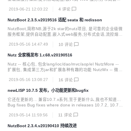
流控熔断,分布式事务等一篮子解决方案,只需简单几行代码,即
2019-06-21 12:03:22
4
评论
可一个完善的微服务进程. 已经在几十家企业深度使用, 码云
GVP 加持, 代码稳健可控. 不止代码开源, 开发过程也公开. 完
NutzBoot 2.3.5.v2019516 适配 seata 和 redisson
善的 git 提交日志,响应及时的 issue 系统,随时秒回的问答社
区^_^ 本次更新带来: 主要是 bugfix 和新增文档. 由于 wendal
NutzBoot,简称NB,源于2k star的nutz项目, 是可靠的企业级微
的失误,引用的是 nutz 快照版,介意的童鞋请等待下一个版本再
服务框架,提供自动配置,嵌入式web服务,分布式会话,流控熔
更新. 更新时间: 2019-06-21 配套曲目:...
断,分布式事务等一篮子解决方案,只需简单几行代码,即可一个
2019-05-16 14:47:49
10
评论
完善的微服务进程. 已经在几十家企业深度使用, 码云GVP加
持, 代码稳健可控. 不止代码开源, 开发过程也公开. 完善的git
Nutz 全家桶发布 1.r.68.v20190516
提交日志,响应及时的issue系统,随时秒回的问答社区^_^ 本次
更新带来: 适配seata 0.5.1, 添加redisson支持 发布时间: 201
Nutz -- 核心包, 包含lang/ioc/dao/mvc/aop/el NutzMore --
9-05-16 配套曲目: Rewrite The Stars 兼容性: 兼容2.0.x/2.
扩展包, 集成第三方jar和扩展各种有趣的功能 NutzWx -- 微信
1.x/2.2.x/2.3....
SDK 本版本主要更新: * add: 添加@PrevInsert/@PrevUpdat
2019-05-16 13:08:27
16
评论
e/@PrevDelete注解 * add: EL类添加2个帮助方法,方便添加
自定义函数 * add: 添加dao层的LocalDate类的支持 by geng
newLISP 10.7.5 发布，小功能更新和bugfix
xiaoxiaoxin * add: hmacSHA256方法 by howe * fix: Mirror
处理特殊枚举类时,没有正确判断枚举类型 * fix: 登出的时候, s
它还在更新的... 兼容10.7.x系列,至于更新什么,我也不知道...
e...
Bug fixes Bug fixes where done in releases 10.7.2, 10.7.
3, 10.7.4 and 10.7.5. When using read-line on files togeth
2019-05-14 11:59:56
11
评论
er with other funtions like read, seek and search, file posit
ions are now maintained better. Better handling of UTF-1
NutzBoot 2.3.4.v20190410 持续改进
6 encoded filenames on MS Window...