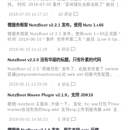
持。 时间: 2018-07-03 事件: "亚洲球队全部出局了" 曲目: [If
You] 兼容性: 兼容2.0.x/2.1.x/2.2.x 变更: add: starter-elastic
2018-07-03 14:17:23
10
评论
search by 大鲨鱼 add: jst模板引擎,自带nutzboot支持 by we
ndal 官网: https://nutz.io 很2的版本号^_^ 来点个star? http
微服务框架 NutzBoot v2.2.1 发布，使用 Nutz 1.r.66
s://gitee.com/nutz/nutzboot 还有 nutzwk 的 nutzboot 版哦
https://gitee.com...
微服务框架 NutzBoot v2.2.1 发布，使用nutz 1.r.66正式版 *
时间: 2018-06-15 * 事件: 世界杯第二天 * 曲目: [Live It Up]
(https://www.youtube.com/watch?v=V15BYnSr0P8) * 兼容
2018-06-15 14:11:28
6
评论
性: 与2.0.x/2.1.x完全兼容 * 变更: * update: 使用nutz 1.r.66
正式版本 * add: 添加配置项,支持禁用swagger
NutzBoot v2.2.0 没有华丽的标题，只有朴素的代码
NutzBoot v2.2.0 "荷塘月色" 发布了，此版本完善了 serlvet
容器(jetty/undertow/tomcat)对 web.xml 的替代性配置。 时
间: 2018-06-11 曲目: 荷塘月色 兼容性: 与2.0.x/2.1.x完全兼
2018-06-11 13:29:28
9
评论
容 变更: add: tomcat也需要支持404和500页面等页面 http
s://gitee.com/nutz/nutzboot/issues/IKC3Bby mm add: und
NutzBoot Maven Plugin v2.1.9，支持 JDK10
ertow也需要支持404和500页面等页面 add: 为jetty/underto
w/tomcat添加welcome file配置 add: 支持获取un...
跟随 nutzboot 主版本, 升级一下。 变化: fix: war打包下free
marker启动失败的bug add: 支持scp上传到服务器 add: 支持
JDK10 这是 NutzBoot 的 Maven 插件。 在 build-plugins 添
2018-06-01 14:56:23
5
评论
加本 plugin： <build> <plugins> <plugin>
<groupId>org.nutz.boot</groupId>
微服务 NutBoot v2.1.9 发布，原生支持 gzip 压缩