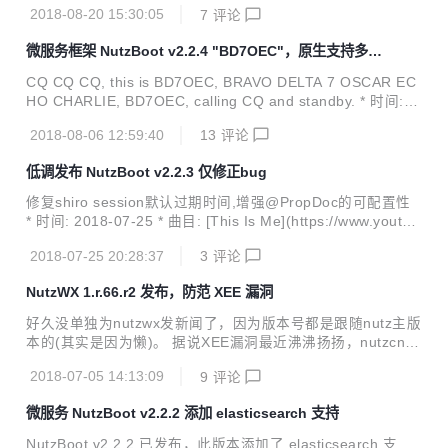
2018-08-20 15:30:05
7
评论
x/2.2.x 变更: add: starter-email 邮件客户端 by threefish ad
d: starter-prevent-duplicate-submit 防重复提交 by threefis
微服务框架 NutzBoot v2.2.4 "BD7OEC"，原生支持多数
h add: 在war打包模式下,支持warMain入口,解决自定义NbAp
据源
p实例的需求
CQ CQ CQ, this is BD7OEC, BRAVO DELTA 7 OSCAR EC
HO CHARLIE, BD7OEC, calling CQ and standby. * 时间: 2
018-08-06 * 事件: "拿证了" * 曲目: [业余无线电](https://ww
2018-08-06 12:59:40
13
评论
w.bilibili.com/video/av21992170) * 兼容性: 兼容2.0.x/2.1.x/
2.2.x * 变更: * add: [starter-nutz-dao支持多个不同的数据源]
低调发布 NutzBoot v2.2.3 仅修正bug
(https://gitee.com/nutz/nutzboot/pulls/9) by [文涛](h...
修复shiro session默认过期时间,增强@PropDoc的可配置性
* 时间: 2018-07-25 * 曲目: [This Is Me](https://www.youtub
e.com/watch?v=CjxugyZCfuw) * 兼容性: 兼容2.0.x/2.1.x/2.
2018-07-25 20:28:37
3
评论
2.x * 变更: * add: 添加配置项nutz.propdoc.packages可自定
义扫描@PropDoc的路径 * fix: shiro的默认session超时设置
NutzWX 1.r.66.r2 发布，防范 XEE 漏洞
错误 * update: 更新tio版本号 * add: NbApp添加setMainPac
kage方法 最近很忙, 先弱弱更新一个...
好久没单独为nutzwx发新闻了，因为版本号都是跟随nutz主版
本的(其实是因为懒)。 据说XEE漏洞最近沸沸扬扬，nutzcn的
小伙伴们连发N帖，那nutzwx也赶紧修复一下吧。 更新的内
2018-07-05 14:13:09
9
评论
容： 防范XEE漏洞 by wendal 支持微信域名可配置 by 大鲨
鱼 等这个新闻审核完毕的时候，maven中央库应该能搜到这
微服务 NutzBoot v2.2.2 添加 elasticsearch 支持
个版本了。
NutzBoot v2.2.2 已发布，此版本添加了 elasticsearch 支