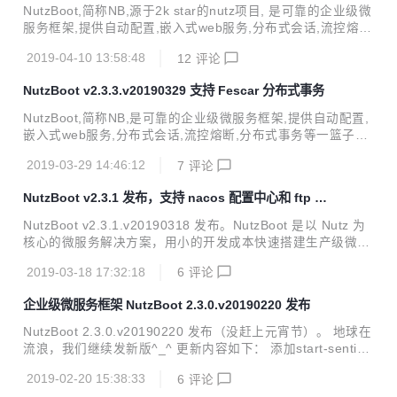
NutzBoot,简称NB,源于2k star的nutz项目, 是可靠的企业级微
服务框架,提供自动配置,嵌入式web服务,分布式会话,流控熔
断,分布式事务等一篮子解决方案,只需简单几行代码,即可一个
2019-04-10 13:58:48
12
评论
完善的微服务进程. 已经在几十家企业深度使用, 码云GVP加
持, 代码稳健可控. 不止代码开源, 开发过程也公开. 完善的git
NutzBoot v2.3.3.v20190329 支持 Fescar 分布式事务
提交日志,响应及时的issue系统,随时秒回的问答社区^_^ 本次
更新带来: 添加对sqltplxml的内置支持^_^ 适配分离打包jar时,
NutzBoot,简称NB,是可靠的企业级微服务框架,提供自动配置,
扫描不到类的问题 更新时间: 2019-04-10 配套曲目: [蓝色多
嵌入式web服务,分布式会话,流控熔断,分布式事务等一篮子解
瑙河](https://www.youtube.com/wa...
决方案,只需简单几行代码,即可一个完善的微服务进程. 本次更
2019-03-29 14:46:12
7
评论
新带来fescar的支持, 至此, 阿里系nacos(配置与注册)/sentin
el(流控)/fescar(分布式事务)均完成适配 代表曲目: 雪落下的
NutzBoot v2.3.1 发布，支持 nacos 配置中心和 ftp 客
声音 兼容性: 继续无缝兼容2.x系列的 关键变更: 1. add: 支持f
户端
escar分布式事务,对应fescar 0.4版, AT模式 2. add: 添加ftp
NutzBoot v2.3.1.v20190318 发布。NutzBoot 是以 Nutz 为
客户端的支持,方便做部署运维, 这个已经在nutzwk中实际运用
核心的微服务解决方案，用小的开发成本快速搭建生产级微服
3. fix: 由于jetty...
务。 新版本支持 nacos 作为配置服务，添加了 ftp 客户端支
2019-03-18 17:32:18
6
评论
持。 时间: 2019-03-18 曲目: 帕卡贝尔的卡农变奏曲 兼容性:
兼容2.0.x/2.1.x/2.2.x/2.3.x 变更: add: 新增Nacos配置中心
企业级微服务框架 NutzBoot 2.3.0.v20190220 发布
支持 by 文涛 add: 新增多数据源的使用Demo by 文涛 add: n
utzboot-starter-ftp FTP客户端 add: idea插件的链接 updat
NutzBoot 2.3.0.v20190220 发布（没赶上元宵节）。 地球在
e: starter-logback-ex...
流浪，我们继续发新版^_^ 更新内容如下： 添加start-sentine
l-annotation 流量防卫原生注释版 使用nutz正式版1.r.67,不引
2019-02-20 15:38:33
6
评论
用快照版 时间: 2019-02-20 曲目: 不可说 兼容性: 兼容2.0.x/