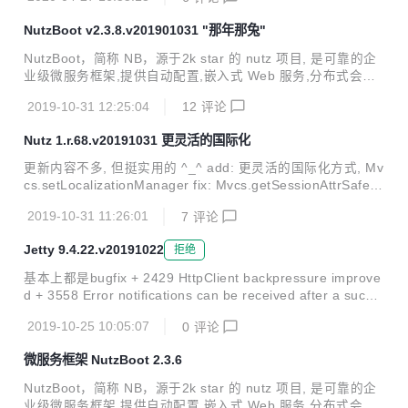
3. update: jetty支持更详细的cookie控制 更新说明：https://g
itee.com/nutz/nutzboot/releases/v2.4.0.v20200427
NutzBoot v2.3.8.v201901031 "那年那兔"
NutzBoot，简称 NB，源于2k star 的 nutz 项目, 是可靠的企
业级微服务框架,提供自动配置,嵌入式 Web 服务,分布式会话,
流控熔断,分布式事务等一篮子解决方案,只需简单几行代码,即
2019-10-31 12:25:04
12
评论
可一个完善的微服务进程. 已经在几十家企业深度使用, 码云
GVP 加持, 代码稳健可控. 不止代码开源, 开发过程也公开. 完
Nutz 1.r.68.v20191031 更灵活的国际化
善的 git 提交日志,响应及时的 issue 系统,随时秒回的问答社
区^_^ 本次更新带来: 新增了几个实用的demo, 更新了几个核
更新内容不多, 但挺实用的 ^_^ add: 更灵活的国际化方式, Mv
心的组件, 特别是dubbo和seata 时间: 2019-10-31 曲目: 那
cs.setLocalizationManager fix: Mvcs.getSessionAttrSafe在
年那兔那些事-第一季 兼容性: 兼容2.0.x/2...
获取失败时应返回null
2019-10-31 11:26:01
7
评论
Jetty 9.4.22.v20191022
拒绝
基本上都是bugfix + 2429 HttpClient backpressure improve
d + 3558 Error notifications can be received after a succe
ssful websocket 3787 Jetty client sometimes returns EOF
2019-10-25 10:05:07
0
评论
Exception instead of SSLHandshakeException on certifica
te errors. + 3913 Clustered HttpSession IllegalStateExcep
微服务框架 NutzBoot 2.3.6
tion: Invalid for read ...
NutzBoot，简称 NB，源于2k star 的 nutz 项目, 是可靠的企
业级微服务框架,提供自动配置,嵌入式 Web 服务,分布式会话,