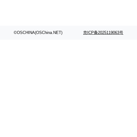
©OSCHINA(OSChina.NET)
京ICP备2025119063号