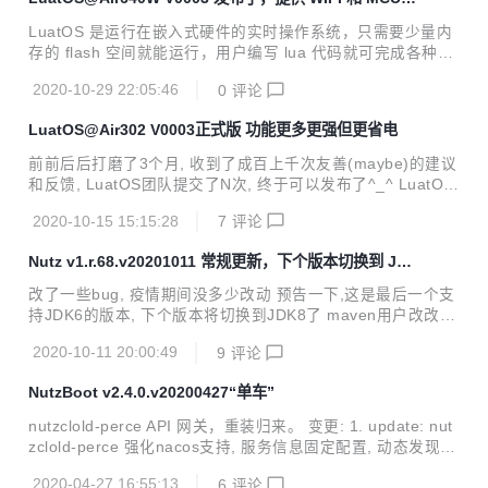
os设备跟踪服务的demo merge: 合并上游sdk v001.034.202
两种模式的固件
01120 update:ctiot默认启用UQ MODE缓存数据 fix: gpio中
LuatOS 是运行在嵌入式硬件的实时操作系统，只需要少量内
断和上拉的bug fix: 在内存爆...
存的 flash 空间就能运行，用户编写 lua 代码就可完成各种功
能。 本项目立足于批量生产的物联网模块, 开源且商用免费,
2020-10-29 22:05:46
0
评论
当前已支持多款NBIOT/WIFI/4G模块(介于芯片与最终产品之
间的形态), 价格低廉, 稳定可靠. 不需要动辄几百上千元的开发
LuatOS@Air302 V0003正式版 功能更多更强但更省电
板, LuatOS能跑在几块钱的板子上(比一杯咖啡/奶茶还便宜^_
^), 而且能运行得很好. ---------------------------------一条神秘
前前后后打磨了3个月, 收到了成百上千次友善(maybe)的建议
的分割线-----------------------------------------------------...
和反馈, LuatOS团队提交了N次, 终于可以发布了^_^ LuatOS
@Air302 -- LuatOS, 写点Lua代码就能轻松控制硬件, Air302,
2020-10-15 15:15:28
7
评论
NB-IOT联网, 超低功耗, 价格便宜,一个锂亚电池跑几年不是事
点个灯(硬件开发的helloworld) local sys = require("sys") --
Nutz v1.r.68.v20201011 常规更新，下个版本切换到 JD
把GPIO19设置为输出模式,上拉,初始电平为低电平(0代表低电
K 8
平,1代表高电平) local netled = gpio.setup(19, 0, gpio.PULL
改了一些bug, 疫情期间没多少改动 预告一下,这是最后一个支
UP) sys.taskInit...
持JDK6的版本, 下个版本将切换到JDK8了 maven用户改改版
本号就能用了 非maven用户可以到这里下载 https://jfrog.nut
2020-10-11 20:00:49
9
评论
z.cn/artifactory/libs-release/org/nutz/nutz/ 或者 码云里下载
NutzBoot v2.4.0.v20200427“单车”
nutzclold-perce API 网关，重装归来。 变更: 1. update: nut
zclold-perce 强化nacos支持, 服务信息固定配置, 动态发现新
服务, 都有了 2. update: 更新jetty版本, 顺便更新一堆demo
2020-04-27 16:55:13
6
评论