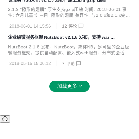
<artifactId>nutzboot-maven-plugin</artifact...
2.1.9 "隐形的翅膀" 原生支持gzip压缩 时间: 2018-06-01 事
件: 六月儿童节 曲目: 隐形的翅膀 兼容性: 与2.0.x和2.1.x完全
兼容 变更: fix: 打包成war之后,freemaker启动失败 add: und
2018-06-01 14:15:56
12
评论
ertow支持启用gzip, issue #138@github add: jetty支持启用
gzip add: starter-tio支持ssl配置 update: asm升级到6.1.1,解
企业级微服务框架 NutzBoot v2.1.8 发布，支持 war 打
决jdk10上可能报错的问题 update: 更新druid等依赖的版本 b
包
y howe
NutzBoot 2.1.8 发布，NutzBoot，简称NB，是可靠的企业级
微服务框架，提供自动配置、嵌入式web服务、分布式会话、
hystrix、RPC等一篮子解决方案。 本次变更内容如下: add: is
2018-05-15 15:06:12
7
评论
sue 36, Web服务类应共享一个超类 add: issue 60, Tomcat
也要支持多层资源加载 add: 新增war打包方式,通过nutzboot-
maven-plugin add: 支持repo-upload和repo-download add:
jetty.port等端口统统支持随机设置,设置为0即可 add: tomcat
加载更多
线程池设置 add: 配置手册总表 add: 支...