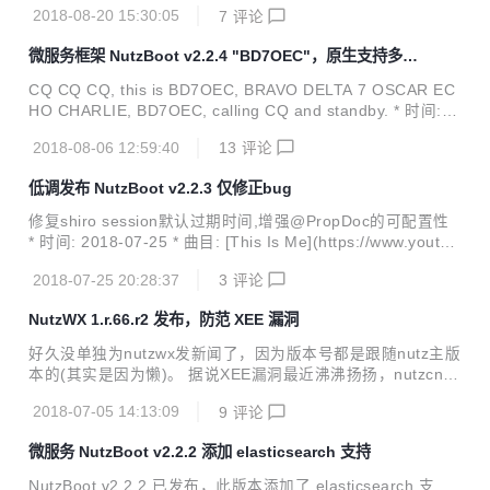
2018-08-20 15:30:05
7
评论
x/2.2.x 变更: add: starter-email 邮件客户端 by threefish ad
d: starter-prevent-duplicate-submit 防重复提交 by threefis
微服务框架 NutzBoot v2.2.4 "BD7OEC"，原生支持多数
h add: 在war打包模式下,支持warMain入口,解决自定义NbAp
据源
p实例的需求
CQ CQ CQ, this is BD7OEC, BRAVO DELTA 7 OSCAR EC
HO CHARLIE, BD7OEC, calling CQ and standby. * 时间: 2
018-08-06 * 事件: "拿证了" * 曲目: [业余无线电](https://ww
2018-08-06 12:59:40
13
评论
w.bilibili.com/video/av21992170) * 兼容性: 兼容2.0.x/2.1.x/
2.2.x * 变更: * add: [starter-nutz-dao支持多个不同的数据源]
低调发布 NutzBoot v2.2.3 仅修正bug
(https://gitee.com/nutz/nutzboot/pulls/9) by [文涛](h...
修复shiro session默认过期时间,增强@PropDoc的可配置性
* 时间: 2018-07-25 * 曲目: [This Is Me](https://www.youtub
e.com/watch?v=CjxugyZCfuw) * 兼容性: 兼容2.0.x/2.1.x/2.
2018-07-25 20:28:37
3
评论
2.x * 变更: * add: 添加配置项nutz.propdoc.packages可自定
义扫描@PropDoc的路径 * fix: shiro的默认session超时设置
NutzWX 1.r.66.r2 发布，防范 XEE 漏洞
错误 * update: 更新tio版本号 * add: NbApp添加setMainPac
kage方法 最近很忙, 先弱弱更新一个...
好久没单独为nutzwx发新闻了，因为版本号都是跟随nutz主版
本的(其实是因为懒)。 据说XEE漏洞最近沸沸扬扬，nutzcn的
小伙伴们连发N帖，那nutzwx也赶紧修复一下吧。 更新的内
2018-07-05 14:13:09
9
评论
容： 防范XEE漏洞 by wendal 支持微信域名可配置 by 大鲨
鱼 等这个新闻审核完毕的时候，maven中央库应该能搜到这
微服务 NutzBoot v2.2.2 添加 elasticsearch 支持
个版本了。
NutzBoot v2.2.2 已发布，此版本添加了 elasticsearch 支