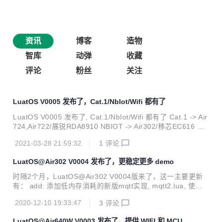
资讯
博客
造物
智库
动弹
收藏
评论
粉丝
关注
LuatOS V0005 发布了，Cat.1/NbIot/Wifi 都有了
LuatOS V0005 发布了, Cat.1/NbIot/Wifi 都有了 Cat.1 -> Air
724,Air722/展锐RDA8910 NBIOT -> Air302/移芯EC616 Wif
i -> Air640W/联盛德W600 LuatOS固件特点 完全抛弃AT的底
2021-03-28 21:59:32
1
评论
层设计 没有虚拟AT接口, 没有ril库, 没有AT命令的解析与回调,
不用在系统队列与用户队列中反复绕圈 设计之初就秉着替代并
LuatOS@Air302 V0004 发布了，更稳定更多 demo
超越AT的信仰, 绕过sdk的AT框架, 实现一整套与AT engine平
行的LuatOS engine. API调用更快捷高效, 内存更省, 逻辑更
时隔2个月，LuatOS@Air302 V0004版来了，这一主要更新
清晰, 扩展性更好 基于Lua 5.3, 支...
有： add: 添加低内存消耗的新版mqtt实现, mqtt2.lua, 使用
方法请看demo/mqtt2 add: 添加时区/锁band/ptw的获取和设
2020-12-10 19:33:47
3
评论
置方法, 详情看nbiot库的api add: json库支持设置浮点数格式
add: 添加sht20/sht30的demo add: air302添加个上报到luat
LuatOS@Air640W V0003 发布了，提供 WIFI 和 MCU