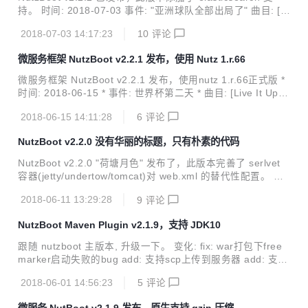
持。 时间: 2018-07-03 事件: "亚洲球队全部出局了" 曲目: [If
You] 兼容性: 兼容2.0.x/2.1.x/2.2.x 变更: add: starter-elastic
2018-07-03 14:17:23
10
评论
search by 大鲨鱼 add: jst模板引擎,自带nutzboot支持 by we
ndal 官网: https://nutz.io 很2的版本号^_^ 来点个star? http
微服务框架 NutzBoot v2.2.1 发布，使用 Nutz 1.r.66
s://gitee.com/nutz/nutzboot 还有 nutzwk 的 nutzboot 版哦
https://gitee.com...
微服务框架 NutzBoot v2.2.1 发布，使用nutz 1.r.66正式版 *
时间: 2018-06-15 * 事件: 世界杯第二天 * 曲目: [Live It Up]
(https://www.youtube.com/watch?v=V15BYnSr0P8) * 兼容
2018-06-15 14:11:28
6
评论
性: 与2.0.x/2.1.x完全兼容 * 变更: * update: 使用nutz 1.r.66
正式版本 * add: 添加配置项,支持禁用swagger
NutzBoot v2.2.0 没有华丽的标题，只有朴素的代码
NutzBoot v2.2.0 "荷塘月色" 发布了，此版本完善了 serlvet
容器(jetty/undertow/tomcat)对 web.xml 的替代性配置。 时
间: 2018-06-11 曲目: 荷塘月色 兼容性: 与2.0.x/2.1.x完全兼
2018-06-11 13:29:28
9
评论
容 变更: add: tomcat也需要支持404和500页面等页面 http
s://gitee.com/nutz/nutzboot/issues/IKC3Bby mm add: und
NutzBoot Maven Plugin v2.1.9，支持 JDK10
ertow也需要支持404和500页面等页面 add: 为jetty/underto
w/tomcat添加welcome file配置 add: 支持获取un...
跟随 nutzboot 主版本, 升级一下。 变化: fix: war打包下free
marker启动失败的bug add: 支持scp上传到服务器 add: 支持
JDK10 这是 NutzBoot 的 Maven 插件。 在 build-plugins 添
2018-06-01 14:56:23
5
评论
加本 plugin： <build> <plugins> <plugin>
<groupId>org.nutz.boot</groupId>
微服务 NutBoot v2.1.9 发布，原生支持 gzip 压缩