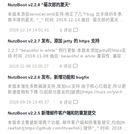
2.1.x/2.2.x/2.3.x 变更: add: starter-logback-exts logback日
NutzBoot v2.2.8 "菊次郎的夏天"
志扩展 by 大鲨鱼 update: 使用nutz 1.r.68.v20190220 例行
更新 update: 使用nutzwx 1.r.68.v20190220 卡包A...
本版本添加servicecomb支持,修正了几个bug 北半球的冬季,
南半球的夏天, ^_^ 时间: 2018-12-14 曲目: 菊次郎的夏天 兼
容性: 兼容2.0.x/2.1.x/2.2.x 变更: add: 添加servicecomb支
2018-12-14 14:01:41
5
评论
持 update: 更新jetty/spring/jetx/beetl/undertow/druid版本 b
y howe update: 更新javassist版本,解决jdk11兼容性问题 by
NutzBoot v2.2.7 发布，添加 jetty 的 https 支持
大鲨鱼 fix: fix:druid监控配置手册与实际过滤前缀不一致 by r
ealoldroot fix: ngrok client不能设置服务器地址 by...
2.2.7 "beautiful in white" 例行更新 本版本添加jetty的https支
持 时间: 2018-11-08 曲目: beautiful in white 兼容性: 兼容2.
0.x/2.1.x/2.2.x 变更: add: jetty支持监听https端口 add: start
2018-11-08 15:05:27
4
评论
er-lettuce by howe fix: jetty禁用目录展示 官网: nutz.io 社
区: nutz.cn 项目构建中心: https://get.nutz.io 项目源码: http
NutzBoot v2.2.6 发布，新增功能和 bugfix
s://gitee.com/nutz/nutzboot
本版本强化多数据源支持,增加tcc支持 由于核心已稳定,所以更
新速度稍有下降,引起部分基友的[疑惑](https://nutz.cn/yvr/t/7
ef8uiffluh68qgqa1r9aceju9) ^_^,在此表示感谢 * 时间: 2018
2018-09-19 13:45:37
8
评论
-09-19 * 曲目: [nothing gonna change my love for you](htt
ps://www.youtube.com/watch?v=dMIGKOxLZH8) * 兼容
NutzBoot v2.2.5 新增邮件客户端和防重复提交
性: 兼容2.0.x/2.1.x/2.2.x * 变更: * update: tio升级到3.1.8.v2
0180818-RELEASE,减少依赖...
本版本主要是新增两个功能, 邮件客户端和防重复提交,均由[th
reefish](https://github.com/threefish) 提供^_^ 时间: 2018-0
8-20 曲目: [心要野] 由 threefish 精选 兼容性: 兼容2.0.x/2.1.