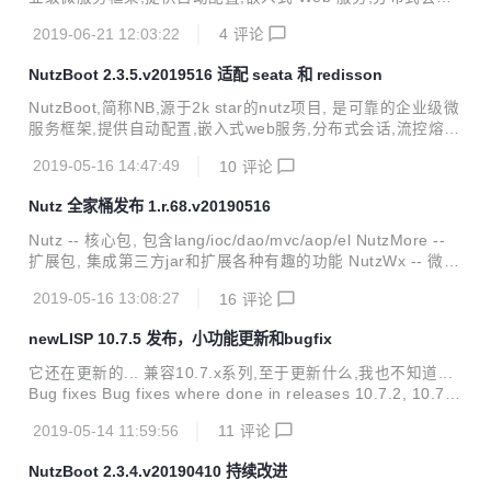
流控熔断,分布式事务等一篮子解决方案,只需简单几行代码,即
2019-06-21 12:03:22
4
评论
可一个完善的微服务进程. 已经在几十家企业深度使用, 码云
GVP 加持, 代码稳健可控. 不止代码开源, 开发过程也公开. 完
NutzBoot 2.3.5.v2019516 适配 seata 和 redisson
善的 git 提交日志,响应及时的 issue 系统,随时秒回的问答社
区^_^ 本次更新带来: 主要是 bugfix 和新增文档. 由于 wendal
NutzBoot,简称NB,源于2k star的nutz项目, 是可靠的企业级微
的失误,引用的是 nutz 快照版,介意的童鞋请等待下一个版本再
服务框架,提供自动配置,嵌入式web服务,分布式会话,流控熔
更新. 更新时间: 2019-06-21 配套曲目:...
断,分布式事务等一篮子解决方案,只需简单几行代码,即可一个
2019-05-16 14:47:49
10
评论
完善的微服务进程. 已经在几十家企业深度使用, 码云GVP加
持, 代码稳健可控. 不止代码开源, 开发过程也公开. 完善的git
Nutz 全家桶发布 1.r.68.v20190516
提交日志,响应及时的issue系统,随时秒回的问答社区^_^ 本次
更新带来: 适配seata 0.5.1, 添加redisson支持 发布时间: 201
Nutz -- 核心包, 包含lang/ioc/dao/mvc/aop/el NutzMore --
9-05-16 配套曲目: Rewrite The Stars 兼容性: 兼容2.0.x/2.
扩展包, 集成第三方jar和扩展各种有趣的功能 NutzWx -- 微信
1.x/2.2.x/2.3....
SDK 本版本主要更新: * add: 添加@PrevInsert/@PrevUpdat
2019-05-16 13:08:27
16
评论
e/@PrevDelete注解 * add: EL类添加2个帮助方法,方便添加
自定义函数 * add: 添加dao层的LocalDate类的支持 by geng
newLISP 10.7.5 发布，小功能更新和bugfix
xiaoxiaoxin * add: hmacSHA256方法 by howe * fix: Mirror
处理特殊枚举类时,没有正确判断枚举类型 * fix: 登出的时候, s
它还在更新的... 兼容10.7.x系列,至于更新什么,我也不知道...
e...
Bug fixes Bug fixes where done in releases 10.7.2, 10.7.
3, 10.7.4 and 10.7.5. When using read-line on files togeth
2019-05-14 11:59:56
11
评论
er with other funtions like read, seek and search, file posit
ions are now maintained better. Better handling of UTF-1
NutzBoot 2.3.4.v20190410 持续改进
6 encoded filenames on MS Window...