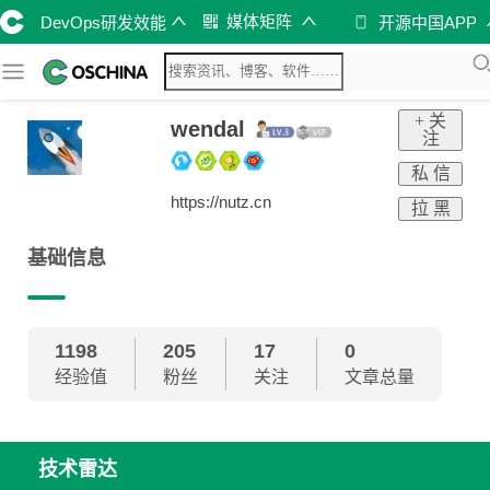
媒体矩阵
DevOps研发效能
开源中国APP
+ 关
wendal
注
私 信
https://nutz.cn
拉 黑
基础信息
1198
205
17
0
经验值
粉丝
关注
文章总量
技术雷达