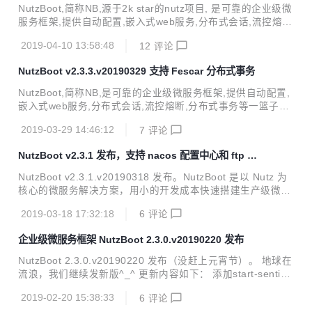
NutzBoot,简称NB,源于2k star的nutz项目, 是可靠的企业级微
服务框架,提供自动配置,嵌入式web服务,分布式会话,流控熔
断,分布式事务等一篮子解决方案,只需简单几行代码,即可一个
2019-04-10 13:58:48
12
评论
完善的微服务进程. 已经在几十家企业深度使用, 码云GVP加
持, 代码稳健可控. 不止代码开源, 开发过程也公开. 完善的git
NutzBoot v2.3.3.v20190329 支持 Fescar 分布式事务
提交日志,响应及时的issue系统,随时秒回的问答社区^_^ 本次
更新带来: 添加对sqltplxml的内置支持^_^ 适配分离打包jar时,
NutzBoot,简称NB,是可靠的企业级微服务框架,提供自动配置,
扫描不到类的问题 更新时间: 2019-04-10 配套曲目: [蓝色多
嵌入式web服务,分布式会话,流控熔断,分布式事务等一篮子解
瑙河](https://www.youtube.com/wa...
决方案,只需简单几行代码,即可一个完善的微服务进程. 本次更
2019-03-29 14:46:12
7
评论
新带来fescar的支持, 至此, 阿里系nacos(配置与注册)/sentin
el(流控)/fescar(分布式事务)均完成适配 代表曲目: 雪落下的
NutzBoot v2.3.1 发布，支持 nacos 配置中心和 ftp 客
声音 兼容性: 继续无缝兼容2.x系列的 关键变更: 1. add: 支持f
户端
escar分布式事务,对应fescar 0.4版, AT模式 2. add: 添加ftp
NutzBoot v2.3.1.v20190318 发布。NutzBoot 是以 Nutz 为
客户端的支持,方便做部署运维, 这个已经在nutzwk中实际运用
核心的微服务解决方案，用小的开发成本快速搭建生产级微服
3. fix: 由于jetty...
务。 新版本支持 nacos 作为配置服务，添加了 ftp 客户端支
2019-03-18 17:32:18
6
评论
持。 时间: 2019-03-18 曲目: 帕卡贝尔的卡农变奏曲 兼容性:
兼容2.0.x/2.1.x/2.2.x/2.3.x 变更: add: 新增Nacos配置中心
企业级微服务框架 NutzBoot 2.3.0.v20190220 发布
支持 by 文涛 add: 新增多数据源的使用Demo by 文涛 add: n
utzboot-starter-ftp FTP客户端 add: idea插件的链接 updat
NutzBoot 2.3.0.v20190220 发布（没赶上元宵节）。 地球在
e: starter-logback-ex...
流浪，我们继续发新版^_^ 更新内容如下： 添加start-sentine
l-annotation 流量防卫原生注释版 使用nutz正式版1.r.67,不引
2019-02-20 15:38:33
6
评论
用快照版 时间: 2019-02-20 曲目: 不可说 兼容性: 兼容2.0.x/