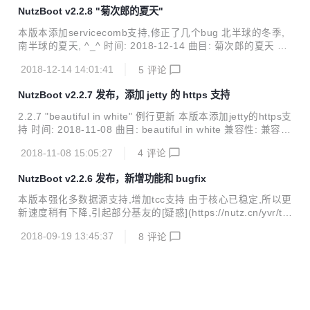
2.1.x/2.2.x/2.3.x 变更: add: starter-logback-exts logback日
NutzBoot v2.2.8 "菊次郎的夏天"
志扩展 by 大鲨鱼 update: 使用nutz 1.r.68.v20190220 例行
更新 update: 使用nutzwx 1.r.68.v20190220 卡包A...
本版本添加servicecomb支持,修正了几个bug 北半球的冬季,
南半球的夏天, ^_^ 时间: 2018-12-14 曲目: 菊次郎的夏天 兼
容性: 兼容2.0.x/2.1.x/2.2.x 变更: add: 添加servicecomb支
2018-12-14 14:01:41
5
评论
持 update: 更新jetty/spring/jetx/beetl/undertow/druid版本 b
y howe update: 更新javassist版本,解决jdk11兼容性问题 by
NutzBoot v2.2.7 发布，添加 jetty 的 https 支持
大鲨鱼 fix: fix:druid监控配置手册与实际过滤前缀不一致 by r
ealoldroot fix: ngrok client不能设置服务器地址 by...
2.2.7 "beautiful in white" 例行更新 本版本添加jetty的https支
持 时间: 2018-11-08 曲目: beautiful in white 兼容性: 兼容2.
0.x/2.1.x/2.2.x 变更: add: jetty支持监听https端口 add: start
2018-11-08 15:05:27
4
评论
er-lettuce by howe fix: jetty禁用目录展示 官网: nutz.io 社
区: nutz.cn 项目构建中心: https://get.nutz.io 项目源码: http
NutzBoot v2.2.6 发布，新增功能和 bugfix
s://gitee.com/nutz/nutzboot
本版本强化多数据源支持,增加tcc支持 由于核心已稳定,所以更
新速度稍有下降,引起部分基友的[疑惑](https://nutz.cn/yvr/t/7
ef8uiffluh68qgqa1r9aceju9) ^_^,在此表示感谢 * 时间: 2018
2018-09-19 13:45:37
8
评论
-09-19 * 曲目: [nothing gonna change my love for you](htt
ps://www.youtube.com/watch?v=dMIGKOxLZH8) * 兼容
性: 兼容2.0.x/2.1.x/2.2.x * 变更: * update: tio升级到3.1.8.v2
0180818-RELEASE,减少依赖...