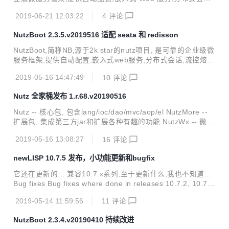
流控熔断,分布式事务等一篮子解决方案,只需简单几行代码,即
2019-06-21 12:03:22
4
评论
可一个完善的微服务进程. 已经在几十家企业深度使用, 码云
GVP 加持, 代码稳健可控. 不止代码开源, 开发过程也公开. 完
NutzBoot 2.3.5.v2019516 适配 seata 和 redisson
善的 git 提交日志,响应及时的 issue 系统,随时秒回的问答社
区^_^ 本次更新带来: 主要是 bugfix 和新增文档. 由于 wendal
NutzBoot,简称NB,源于2k star的nutz项目, 是可靠的企业级微
的失误,引用的是 nutz 快照版,介意的童鞋请等待下一个版本再
服务框架,提供自动配置,嵌入式web服务,分布式会话,流控熔
更新. 更新时间: 2019-06-21 配套曲目:...
断,分布式事务等一篮子解决方案,只需简单几行代码,即可一个
2019-05-16 14:47:49
10
评论
完善的微服务进程. 已经在几十家企业深度使用, 码云GVP加
持, 代码稳健可控. 不止代码开源, 开发过程也公开. 完善的git
Nutz 全家桶发布 1.r.68.v20190516
提交日志,响应及时的issue系统,随时秒回的问答社区^_^ 本次
更新带来: 适配seata 0.5.1, 添加redisson支持 发布时间: 201
Nutz -- 核心包, 包含lang/ioc/dao/mvc/aop/el NutzMore --
9-05-16 配套曲目: Rewrite The Stars 兼容性: 兼容2.0.x/2.
扩展包, 集成第三方jar和扩展各种有趣的功能 NutzWx -- 微信
1.x/2.2.x/2.3....
SDK 本版本主要更新: * add: 添加@PrevInsert/@PrevUpdat
2019-05-16 13:08:27
16
评论
e/@PrevDelete注解 * add: EL类添加2个帮助方法,方便添加
自定义函数 * add: 添加dao层的LocalDate类的支持 by geng
newLISP 10.7.5 发布，小功能更新和bugfix
xiaoxiaoxin * add: hmacSHA256方法 by howe * fix: Mirror
处理特殊枚举类时,没有正确判断枚举类型 * fix: 登出的时候, s
它还在更新的... 兼容10.7.x系列,至于更新什么,我也不知道...
e...
Bug fixes Bug fixes where done in releases 10.7.2, 10.7.
3, 10.7.4 and 10.7.5. When using read-line on files togeth
2019-05-14 11:59:56
11
评论
er with other funtions like read, seek and search, file posit
ions are now maintained better. Better handling of UTF-1
NutzBoot 2.3.4.v20190410 持续改进
6 encoded filenames on MS Window...