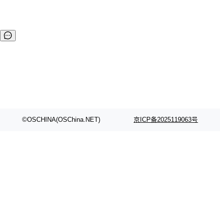
©OSCHINA(OSChina.NET)
京ICP备2025119063号