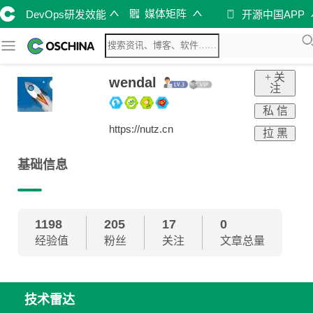
媒体矩阵
DevOps研发效能
开源中国APP
+ 关
wendal
注
私 信
https://nutz.cn
拉 黑
基础信息
1198
205
17
0
经验值
粉丝
关注
文章总量
技术雷达