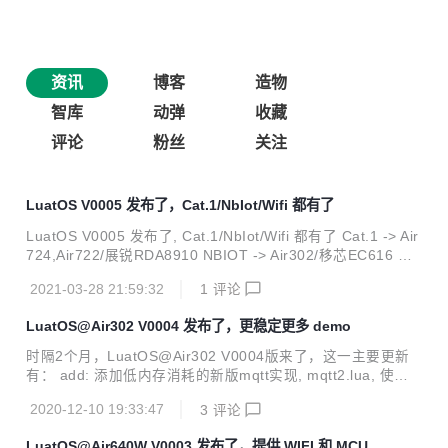
资讯
博客
造物
智库
动弹
收藏
评论
粉丝
关注
LuatOS V0005 发布了，Cat.1/NbIot/Wifi 都有了
LuatOS V0005 发布了, Cat.1/NbIot/Wifi 都有了 Cat.1 -> Air
724,Air722/展锐RDA8910 NBIOT -> Air302/移芯EC616 Wif
i -> Air640W/联盛德W600 LuatOS固件特点 完全抛弃AT的底
2021-03-28 21:59:32
1
评论
层设计 没有虚拟AT接口, 没有ril库, 没有AT命令的解析与回调,
不用在系统队列与用户队列中反复绕圈 设计之初就秉着替代并
LuatOS@Air302 V0004 发布了，更稳定更多 demo
超越AT的信仰, 绕过sdk的AT框架, 实现一整套与AT engine平
行的LuatOS engine. API调用更快捷高效, 内存更省, 逻辑更
时隔2个月，LuatOS@Air302 V0004版来了，这一主要更新
清晰, 扩展性更好 基于Lua 5.3, 支...
有： add: 添加低内存消耗的新版mqtt实现, mqtt2.lua, 使用
方法请看demo/mqtt2 add: 添加时区/锁band/ptw的获取和设
2020-12-10 19:33:47
3
评论
置方法, 详情看nbiot库的api add: json库支持设置浮点数格式
add: 添加sht20/sht30的demo add: air302添加个上报到luat
LuatOS@Air640W V0003 发布了，提供 WIFI 和 MCU