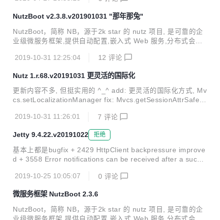
3. update: jetty支持更详细的cookie控制 更新说明：https://g
itee.com/nutz/nutzboot/releases/v2.4.0.v20200427
NutzBoot v2.3.8.v201901031 "那年那兔"
NutzBoot，简称 NB，源于2k star 的 nutz 项目, 是可靠的企
业级微服务框架,提供自动配置,嵌入式 Web 服务,分布式会话,
流控熔断,分布式事务等一篮子解决方案,只需简单几行代码,即
2019-10-31 12:25:04
12
评论
可一个完善的微服务进程. 已经在几十家企业深度使用, 码云
GVP 加持, 代码稳健可控. 不止代码开源, 开发过程也公开. 完
Nutz 1.r.68.v20191031 更灵活的国际化
善的 git 提交日志,响应及时的 issue 系统,随时秒回的问答社
区^_^ 本次更新带来: 新增了几个实用的demo, 更新了几个核
更新内容不多, 但挺实用的 ^_^ add: 更灵活的国际化方式, Mv
心的组件, 特别是dubbo和seata 时间: 2019-10-31 曲目: 那
cs.setLocalizationManager fix: Mvcs.getSessionAttrSafe在
年那兔那些事-第一季 兼容性: 兼容2.0.x/2...
获取失败时应返回null
2019-10-31 11:26:01
7
评论
Jetty 9.4.22.v20191022
拒绝
基本上都是bugfix + 2429 HttpClient backpressure improve
d + 3558 Error notifications can be received after a succe
ssful websocket 3787 Jetty client sometimes returns EOF
2019-10-25 10:05:07
0
评论
Exception instead of SSLHandshakeException on certifica
te errors. + 3913 Clustered HttpSession IllegalStateExcep
微服务框架 NutzBoot 2.3.6
tion: Invalid for read ...
NutzBoot，简称 NB，源于2k star 的 nutz 项目, 是可靠的企
业级微服务框架,提供自动配置,嵌入式 Web 服务,分布式会话,