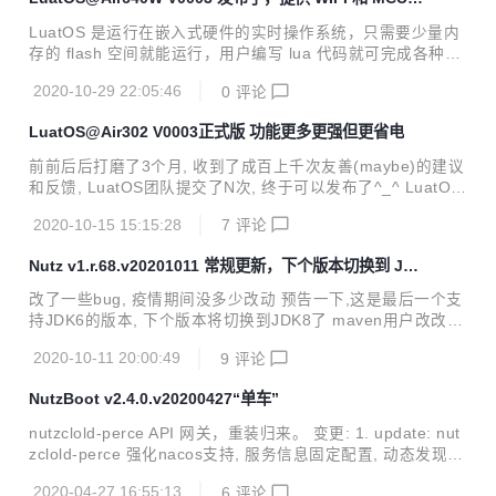
os设备跟踪服务的demo merge: 合并上游sdk v001.034.202
两种模式的固件
01120 update:ctiot默认启用UQ MODE缓存数据 fix: gpio中
LuatOS 是运行在嵌入式硬件的实时操作系统，只需要少量内
断和上拉的bug fix: 在内存爆...
存的 flash 空间就能运行，用户编写 lua 代码就可完成各种功
能。 本项目立足于批量生产的物联网模块, 开源且商用免费,
2020-10-29 22:05:46
0
评论
当前已支持多款NBIOT/WIFI/4G模块(介于芯片与最终产品之
间的形态), 价格低廉, 稳定可靠. 不需要动辄几百上千元的开发
LuatOS@Air302 V0003正式版 功能更多更强但更省电
板, LuatOS能跑在几块钱的板子上(比一杯咖啡/奶茶还便宜^_
^), 而且能运行得很好. ---------------------------------一条神秘
前前后后打磨了3个月, 收到了成百上千次友善(maybe)的建议
的分割线-----------------------------------------------------...
和反馈, LuatOS团队提交了N次, 终于可以发布了^_^ LuatOS
@Air302 -- LuatOS, 写点Lua代码就能轻松控制硬件, Air302,
2020-10-15 15:15:28
7
评论
NB-IOT联网, 超低功耗, 价格便宜,一个锂亚电池跑几年不是事
点个灯(硬件开发的helloworld) local sys = require("sys") --
Nutz v1.r.68.v20201011 常规更新，下个版本切换到 JD
把GPIO19设置为输出模式,上拉,初始电平为低电平(0代表低电
K 8
平,1代表高电平) local netled = gpio.setup(19, 0, gpio.PULL
改了一些bug, 疫情期间没多少改动 预告一下,这是最后一个支
UP) sys.taskInit...
持JDK6的版本, 下个版本将切换到JDK8了 maven用户改改版
本号就能用了 非maven用户可以到这里下载 https://jfrog.nut
2020-10-11 20:00:49
9
评论
z.cn/artifactory/libs-release/org/nutz/nutz/ 或者 码云里下载
NutzBoot v2.4.0.v20200427“单车”
nutzclold-perce API 网关，重装归来。 变更: 1. update: nut
zclold-perce 强化nacos支持, 服务信息固定配置, 动态发现新
服务, 都有了 2. update: 更新jetty版本, 顺便更新一堆demo
2020-04-27 16:55:13
6
评论