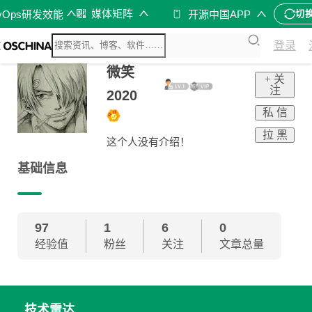
媒体矩阵
vOps研发效能
开源中国APP
切
登录
微笑
+ 关
注
2020
私 信
拉 黑
这个人没有介绍！
基础信息
97
1
6
0
经验值
粉丝
关注
文章总量
技术雷达