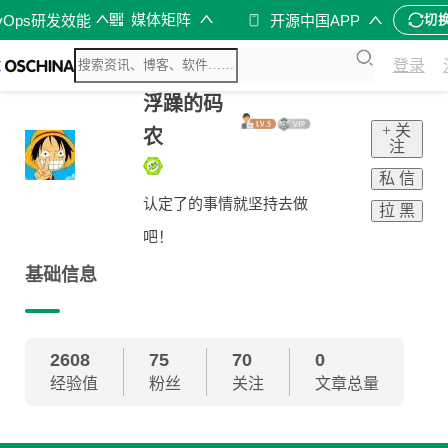
媒体矩阵
vOps研发效能
开源中国APP
切
登录
浮躁的码
+ 关
农
注
私 信
认定了的事情就坚持去做
拉 黑
吧！
基础信息
2608
75
70
0
经验值
粉丝
关注
文章总量