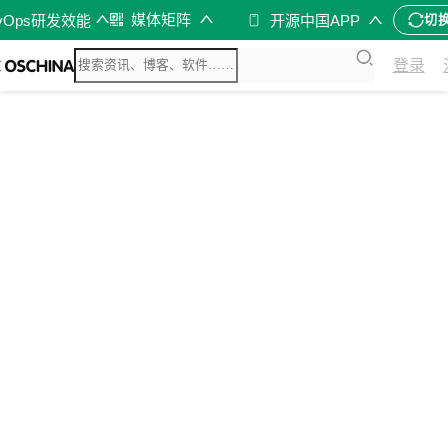
媒体矩阵
vOps研发效能
开源中国APP
切
登录