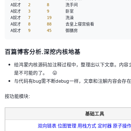
A奴才  
 2 
 8 
      洗手间  

A奴才  
 3 
 9 
      卧室  

A奴才  
 7 
 19 
     洗澡  

A奴才  
 8 
 88 
     去皇上寝宫偷看  

A奴才  
 9 
 45 
百篇博客分析.深挖内核地基
给鸿蒙内核源码加注释过程中，整理出以下文章。内容
是不可能的了。 😛
与代码有bug需不断debug一样，文章和注解内容会
按功能模块:
基础工具
双向链表
位图管理
用栈方式
定时器
原子操