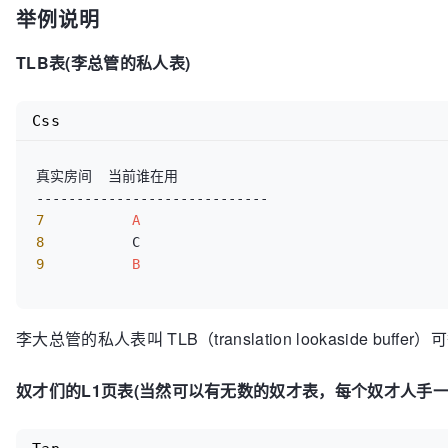
举例说明
TLB表(李总管的私人表)
Css
真实房间  当前谁在用  

7
A
8
9
B
李大总管的私人表叫 TLB（translation lookasid
奴才们的L1页表(当然可以有无数的奴才表，每个奴才人手一