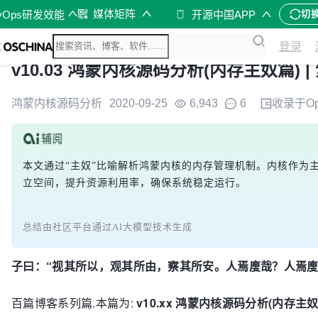
媒体矩阵
vOps研发效能
开源中国APP
切
登录
v10.03 鸿蒙内核源码分析(内存主奴篇) 
鸿蒙内核源码分析
2020-09-25
6,943
6
收录于
O
本文通过“主奴”比喻解析鸿蒙内核的内存管理机制。内核作为
立空间，提升资源利用率，确保系统稳定运行。
总结由社区平台通过AI大模型技术生成
子曰：“视其所以，观其所由，察其所安。人焉廋哉？人焉廋
百篇博客系列篇.本篇为:
v10.xx 鸿蒙内核源码分析(内存主