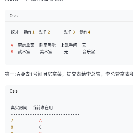
Css
奴才  动作
1
  动作
2
      动作
3
  动作
4
A
B
第一: A要去1号间厨房拿菜，提交表给李总管，李总管拿表
Css
真实房间  当前谁在用  

7
A
8