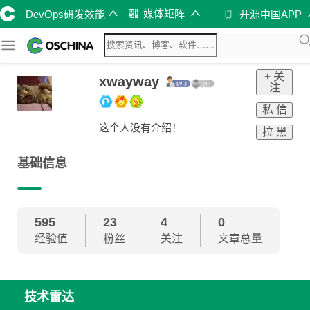
媒体矩阵
DevOps研发效能
开源中国APP
+ 关
xwayway
注
私 信
这个人没有介绍！
拉 黑
基础信息
595
23
4
0
经验值
粉丝
关注
文章总量
技术雷达