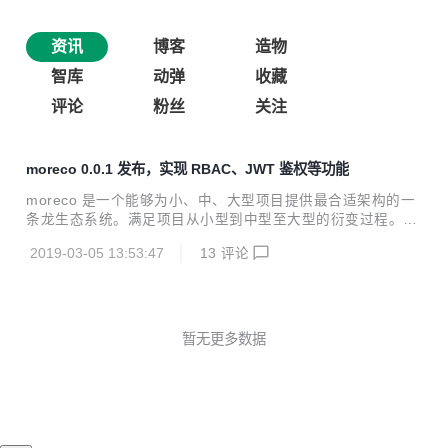
资讯
博客
造物
智库
动弹
收藏
评论
粉丝
关注
moreco 0.0.1 发布，实现 RBAC、JWT 鉴权等功能
moreco 是一个能够为小、中、大型项目提供最合适架构的一
条龙生态系统。满足项目从小型到中型至大型的衍变过程。从
编码到监控至运维都满足、且各种功能都插件化，支持插件间
2019-03-05 13:53:47
13
评论
的切换。 常常在网上看到很多项目，一来就是 spring clou
d、docker 等。当时一个项目最开始可能只是一个简单的想
法，而这个想法需要快速成型。所以微服务、容器化并不合
适，反而一个简单的单体应用就够了。 但是很少有从单体到集
群再到微服务的项目。这样可能开始的时候单体项目是一套代
暂无更多数据
码体系、微服务的时候又是另一套代码体系。这样对开发资源
造成很大的浪费。 moreco 能够满足你的项目从单体到微服务
的整个流程。但你从单体迁移到...