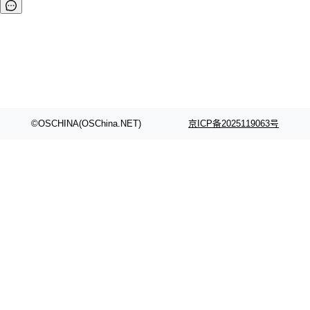
©OSCHINA(OSChina.NET)
京ICP备2025119063号