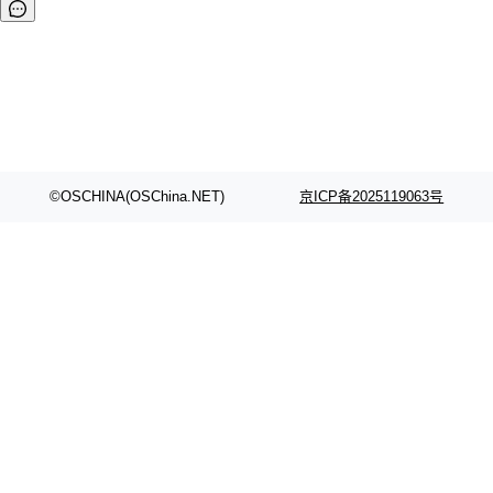
©OSCHINA(OSChina.NET)
京ICP备2025119063号