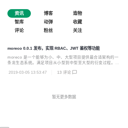
资讯
博客
造物
智库
动弹
收藏
评论
粉丝
关注
moreco 0.0.1 发布，实现 RBAC、JWT 鉴权等功能
moreco 是一个能够为小、中、大型项目提供最合适架构的一
条龙生态系统。满足项目从小型到中型至大型的衍变过程。从
编码到监控至运维都满足、且各种功能都插件化，支持插件间
2019-03-05 13:53:47
13
评论
的切换。 常常在网上看到很多项目，一来就是 spring clou
d、docker 等。当时一个项目最开始可能只是一个简单的想
法，而这个想法需要快速成型。所以微服务、容器化并不合
适，反而一个简单的单体应用就够了。 但是很少有从单体到集
群再到微服务的项目。这样可能开始的时候单体项目是一套代
暂无更多数据
码体系、微服务的时候又是另一套代码体系。这样对开发资源
造成很大的浪费。 moreco 能够满足你的项目从单体到微服务
的整个流程。但你从单体迁移到...