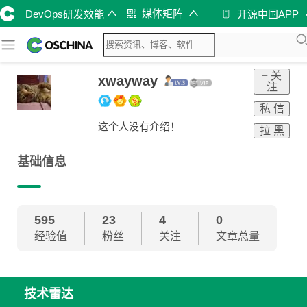
媒体矩阵
DevOps研发效能
开源中国APP
+ 关
xwayway
注
私 信
这个人没有介绍！
拉 黑
基础信息
595
23
4
0
经验值
粉丝
关注
文章总量
技术雷达