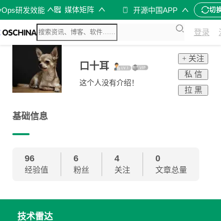
媒体矩阵
vOps研发效能
开源中国APP
切
登录
+ 关注
口十耳
私 信
这个人没有介绍！
拉 黑
基础信息
96
6
4
0
经验值
粉丝
关注
文章总量
技术雷达