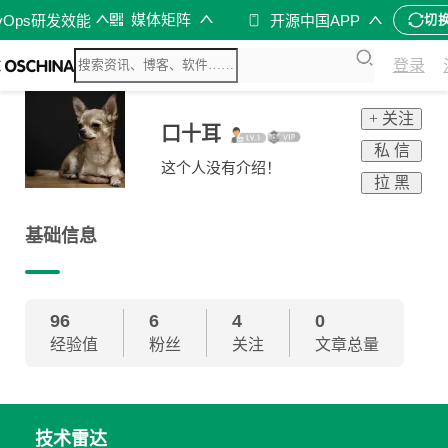
媒体矩阵
vOps研发效能
开源中国APP
切
登录
+ 关注
口十耳
私 信
这个人没有介绍！
拉 黑
基础信息
96
6
4
0
经验值
粉丝
关注
文章总量
技术雷达