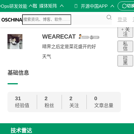
媒体矩阵
vOps研发效能
开源中国APP
切
登录
+ 关
注
WEARECAT
私
晴霁之后定是菜花盛开的好
信
天气
拉
黑
基础信息
31
2
2
0
经验值
粉丝
关注
文章总量
技术雷达