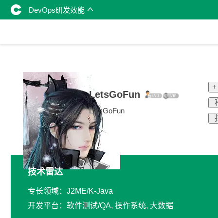
DevOps研发效能
+
LetsGoFun
LetsGoFun
技术雷达
专长领域：J2ME/K-Java
开发平台：软件测试/QA, 操作系统, 大数据