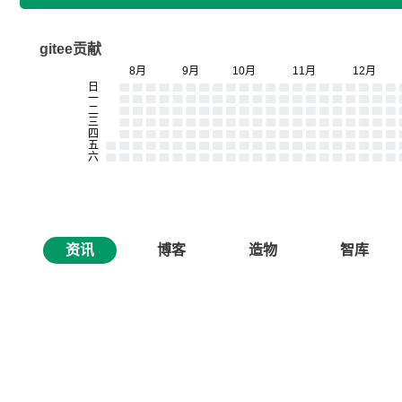
gitee贡献
资讯
博客
造物
智库