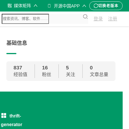
媒体矩阵
开源中国APP
切换老版本
登录
注册
基础信息
837
16
5
0
经验值
粉丝
关注
文章总量
thrift-
generator