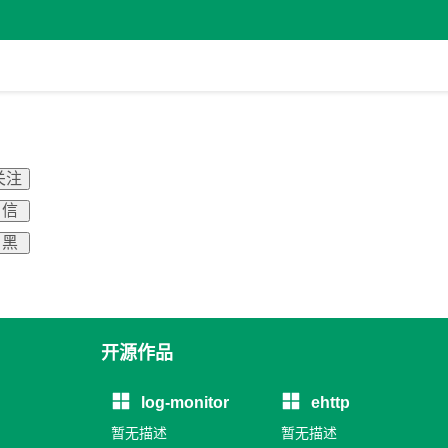
关注
 信
 黑
开源作品
log-monitor
ehttp
暂无描述
暂无描述