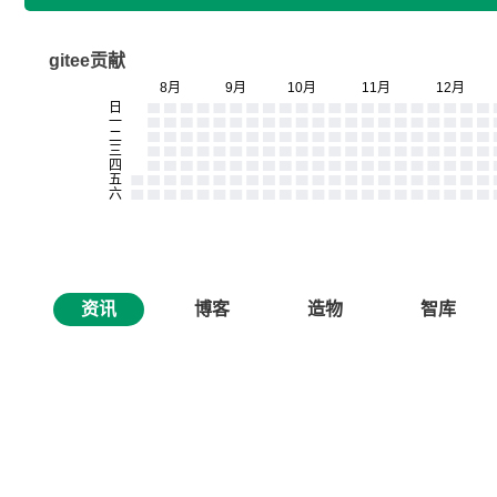
gitee贡献
资讯
博客
造物
智库