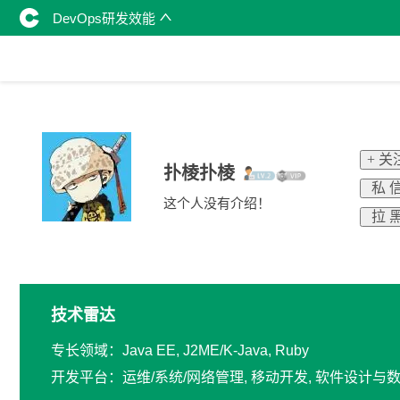
DevOps研发效能
+ 关
扑棱扑棱
私 
这个人没有介绍！
拉 
技术雷达
专长领域：Java EE, J2ME/K-Java, Ruby
开发平台：运维/系统/网络管理, 移动开发, 软件设计与