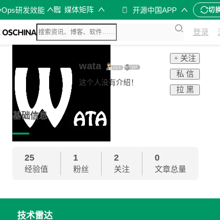
媒体矩阵
vOps研发效能
开源中国APP
切
登录
+ 关注
wata
私 信
这个人没有介绍！
拉 黑
基础信息
25
1
2
0
经验值
粉丝
关注
文章总量
技术雷达