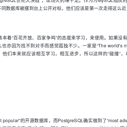
s PostgreSQL世纪大决战”，现场火药味十足。作为为MyS
不同数据库被摆到台上公开对标，他们应该是第一次走得这么近
着“百花齐放、百家争鸣”的态度来学习，来使用。如果没有Pos
因为找不到对手而感觉孤独不少。一家是“The world's most adva
ource database”，他们本来就应该相互学习，相互进步，所以这
popular”的开源数据库，而PostgreSQL确实做到了“most