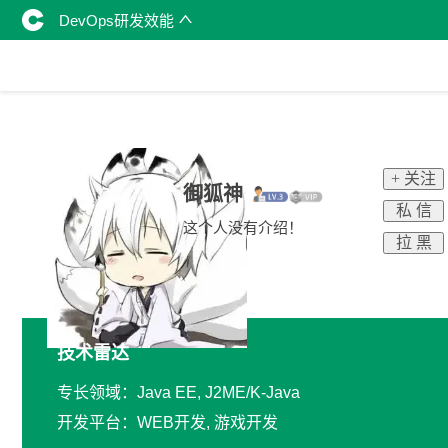
DevOps研发效能
+ 关注
御狐神
私 信
这个人没有介绍！
拉 黑
技术雷达
专长领域：Java EE, J2ME/K-Java
开发平台：WEB开发, 游戏开发