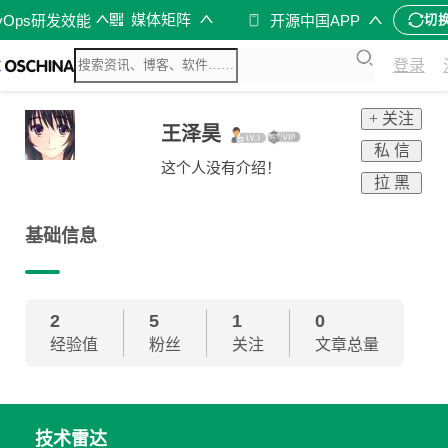
媒体矩阵
vOps研发效能
开源中国APP
切
登录
+ 关注
王泽昊
私 信
这个人没有介绍！
拉 黑
基础信息
2
5
1
0
经验值
粉丝
关注
文章总量
技术雷达