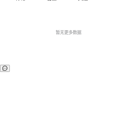
暂无更多数据