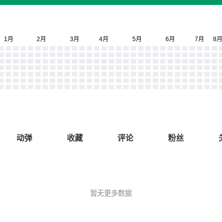
动弹
收藏
评论
粉丝
暂无更多数据