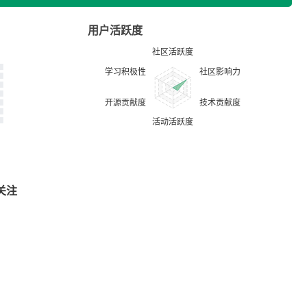
用户活跃度
关注