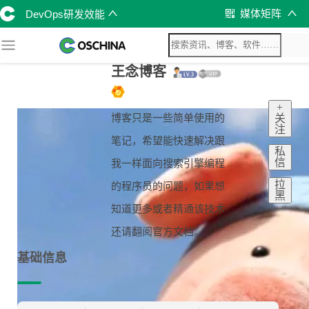
媒体矩阵
DevOps研发效能
王念博客
+
博客只是一些简单使用的
关
注
笔记，希望能快速解决跟
私
信
我一样面向搜索引擎编程
拉
的程序员的问题，如果想
黑
知道更多或者精通该技术
还请翻阅官方文档。
基础信息