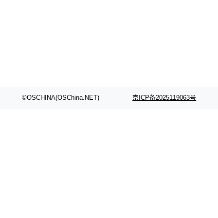
©OSCHINA(OSChina.NET)
京ICP备2025119063号